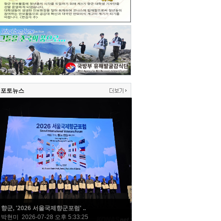
포토뉴스
향군, '2026 서울국제향군포럼' ..
박현미 2026-07-28 오후 5:33:25