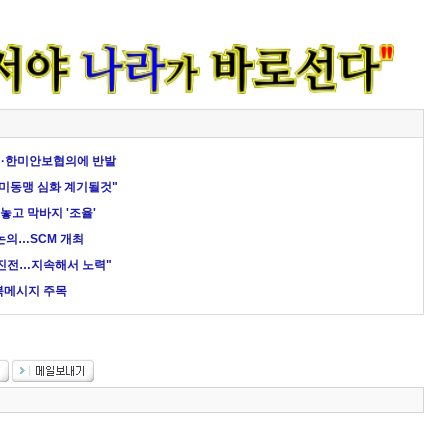
개·한미안보협의에 반발
한미동맹 심화 계기될것"
놓고 막바지 '조율'
 논의…SCM 개최
 진전…지속해서 노력"
대북메시지 주목