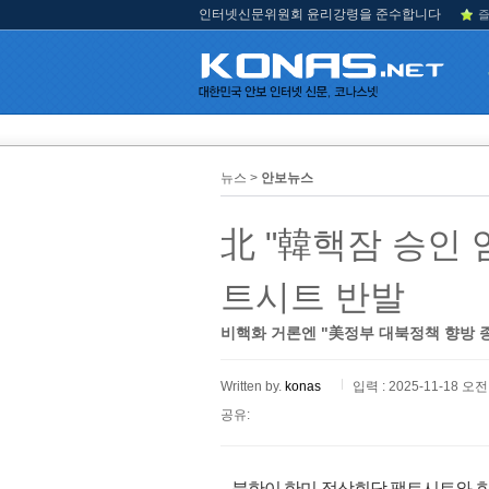
인터넷신문위원회 윤리강령을 준수합니다
즐
뉴스 >
안보뉴스
北 "韓핵잠 승인 
트시트 반발
비핵화 거론엔 "美정부 대북정책 향방 
Written by.
konas
입력 : 2025-11-18 오전 
공유:
북한이 한미 정상회담 팩트시트와 한