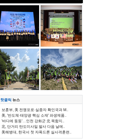
핫클릭
뉴스
보훈부, 美 전쟁포로·실종자 확인국과 M..
美, '반도체·태양광 핵심 소재' 파생제품..
'바다에 둥둥'…인천 강화군 北 목함지..
北, 단거리 탄도미사일 발사 다음 날에..
美해병대, 한국서 첫 자폭드론 실사격훈련..