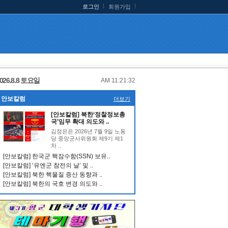
로그인
회원가입
026.8.8 토요일
AM 11:21:32
안보칼럼
더보기
[안보칼럼] 북한‘정찰정보총
국’임무 확대 의도와 ..
김정은은 2026년 7월 9일 노동
당 중앙군사위원회 제9기 제1
차 ..
[안보칼럼] 한국군 핵잠수함(SSN) 보유..
[안보칼럼] ‘유엔군 참전의 날’ 및 ..
[안보칼럼] 북한 핵물질 증산 동향과 ..
[안보칼럼] 북한의 국호 변경 의도와 ..