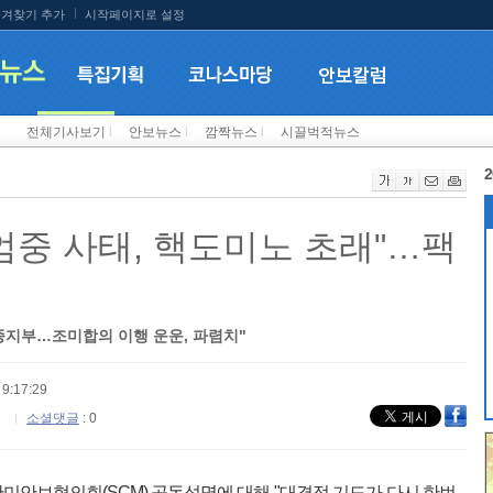
겨찾기 추가
시작페이지로 설정
전체기사보기
l
안보뉴스
l
깜짝뉴스
l
시끌벅적뉴스
2
엄중 사태, 핵도미노 초래"…팩
종지부…조미합의 이행 운운, 파렴치"
9:17:29
소셜댓글
: 0
미안보협의회(SCM) 공동성명에 대해 "대결적 기도가 다시 한번