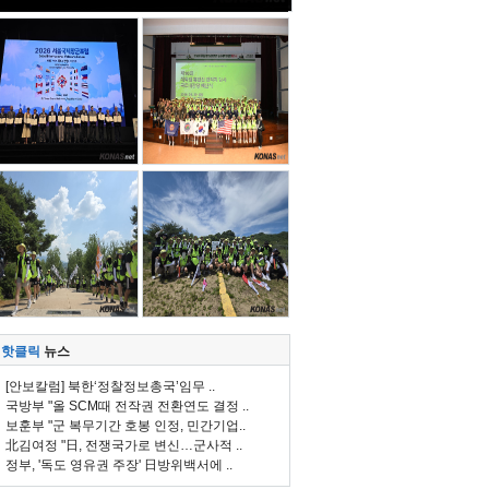
핫클릭
뉴스
[안보칼럼] 북한‘정찰정보총국’임무 ..
국방부 "올 SCM때 전작권 전환연도 결정 ..
보훈부 "군 복무기간 호봉 인정, 민간기업..
北김여정 "日, 전쟁국가로 변신…군사적 ..
정부, '독도 영유권 주장' 日방위백서에 ..