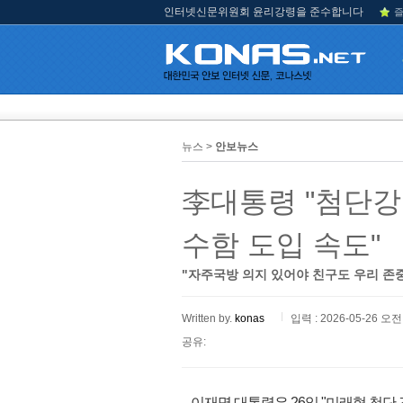
인터넷신문위원회 윤리강령을 준수합니다
즐
뉴스 >
안보뉴스
李대통령 "첨단강
수함 도입 속도"
"자주국방 의지 있어야 친구도 우리 존
Written by.
konas
입력 : 2026-05-26 오전 
공유:
이재명 대통령은 26일 "미래형 첨단 