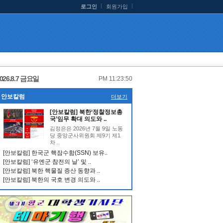
로그인
회원가입
026.8.7 금요일
PM 11:23:50
안보칼럼
더보기
[안보칼럼] 북한‘정찰정보총
국’임무 확대 의도와 ..
김정은은 2026년 7월 9일 노동
당 중앙군사위원회 제9기 제1
차 ..
[안보칼럼] 한국군 핵잠수함(SSN) 보유..
[안보칼럼] ‘유엔군 참전의 날’ 및 ..
[안보칼럼] 북한 핵물질 증산 동향과 ..
[안보칼럼] 북한의 국호 변경 의도와 ..