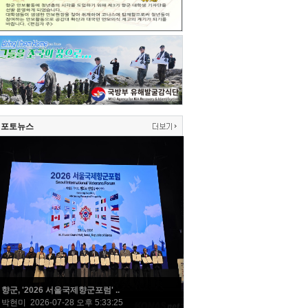
포토뉴스
향군, '2026 서울국제향군포럼' ..
박현미 2026-07-28 오후 5:33:25