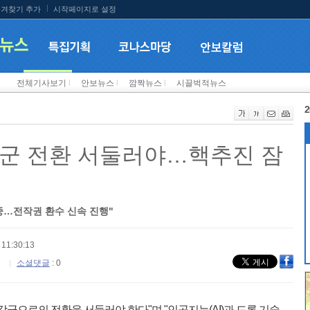
겨찾기 추가
시작페이지로 설정
전체기사보기
l
안보뉴스
l
깜짝뉴스
l
시끌벅적뉴스
2
군 전환 서둘러야…핵추진 잠
중…전작권 환수 신속 진행"
11:30:13
소셜댓글
: 0
강군으로의 전환을 서둘러야 한다"며 "인공지능(AI)과 드론 기술