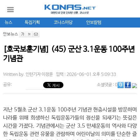
뉴스
특집기획
코나스마당
안보칼럼
안보뉴스
[호국보훈기념] (45) 군산 3.1운동 100주년
기념관
Written by.
인턴기자 이정윤
입력 : 2026-06-01 오후 5:09:33
공유:
소셜댓글
: 0
지난 5월초 군산 3.1운동 100주년 기념관 현충시설을 방문하며
나라를 위해 희생하신 독립운동가들의 정신을 되새기는 뜻깊은
시간을 가졌다. 기념관에서는 군산 3.5 만세운동의 역사와 다양
한 독립운동 관련 유물을 관람하며 어린이날의 의미를 단순한 즐