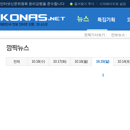
인터넷신문위원회 윤리강령을 준수합니다
즐겨찾기 추가
시작페이지로 설정
전체기사보기
l
안보뉴스
l
전체
10.18(수)
10.17(화)
10.16(월)
10.15(일)
10.14(토
1