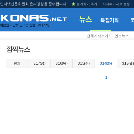
인터넷신문위원회 윤리강령을 준수합니다
즐겨찾기 추가
시작페이지로 설정
전체기사보기
l
안보뉴스
l
전체
3.17(금)
3.16(목)
3.15(수)
3.14(화)
3.13(월)
1