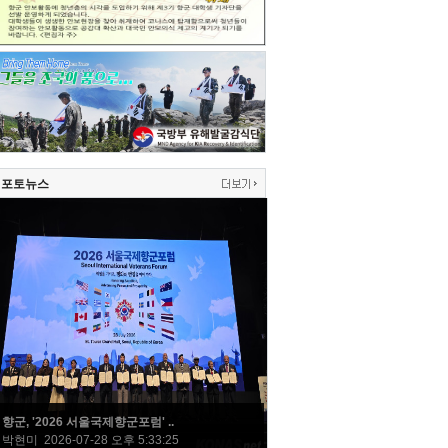
포토뉴스
향군, '2026 서울국제향군포럼' ..
박현미 2026-07-28 오후 5:33:25