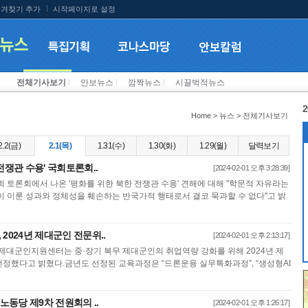
겨찾기 추가
시작페이지로 설정
전체기사보기
l
안보뉴스
l
깜짝뉴스
l
시끌벅적뉴스
2
Home > 뉴스 > 전체기사보기
2.2(금)
2.1(목)
1.31(수)
1.30(화)
1.29(월)
달력보기
전쟁관 수용' 국회토론회..
[2024-02-01 오후 3:28:39]
 토론회에서 나온 '평화를 위한 북한 전쟁관 수용' 견해에 대해 "학문적 자유라는
이 이룬 성과와 정체성을 훼손하는 반국가적 행태로서 결코 묵과할 수 없다"고 밝
2024년 제대군인 전문위..
[2024-02-01 오후 2:13:17]
제대군인지원센터는 중·장기 복무 제대군인의 취업역량 강화를 위해 2024년 제
정했다고 밝혔다.금년도 선정된 교육과정은 “드론운용 실무특화과정”, “생성형AI
 노동당 제9차 전원회의 ..
[2024-02-01 오후 1:26:17]