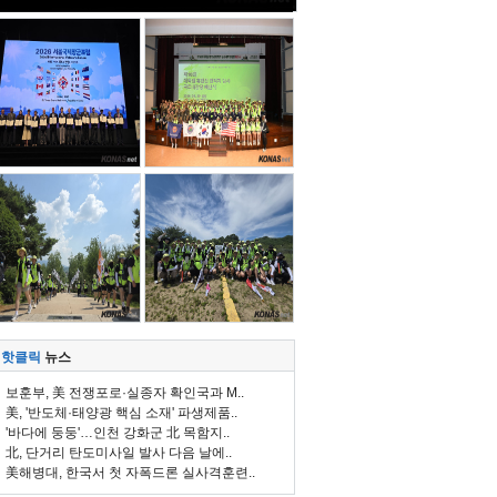
핫클릭
뉴스
보훈부, 美 전쟁포로·실종자 확인국과 M..
美, '반도체·태양광 핵심 소재' 파생제품..
'바다에 둥둥'…인천 강화군 北 목함지..
北, 단거리 탄도미사일 발사 다음 날에..
美해병대, 한국서 첫 자폭드론 실사격훈련..