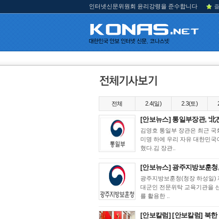
인터넷신문위원회 윤리강령을 준수합니다
즐
전체
2.4(일)
2.3(토)
[안보뉴스] 통일부장관, '北
김영호 통일부 장관은 최근 국회
미명 하에 우리 자유 대한민국
혔다.김 장관..
[안보뉴스] 광주지방보훈청, 
광주지방보훈청(청장 하성일) 
대군인 전문위탁 교육기관을 선
를 활용한 ..
[안보칼럼] [안보칼럼] 북한