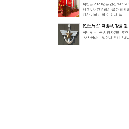
북한은 2023년을 결산하며 2
하 제9차 전원회의)를 개최하였
전환’이라고 할 수 있다. 남..
[안보뉴스] 국방부, 장병 및
국방부는 ｢국방 환자관리 훈령｣
·보완한다고 밝혔다.우선, ｢병