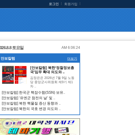
로그인
회원가입
026.8.8 토요일
AM 6:06:25
안보칼럼
더보기
[안보칼럼] 북한‘정찰정보총
국’임무 확대 의도와 ..
김정은은 2026년 7월 9일 노동
당 중앙군사위원회 제9기 제1
차 ..
[안보칼럼] 한국군 핵잠수함(SSN) 보유..
[안보칼럼] ‘유엔군 참전의 날’ 및 ..
[안보칼럼] 북한 핵물질 증산 동향과 ..
[안보칼럼] 북한의 국호 변경 의도와 ..