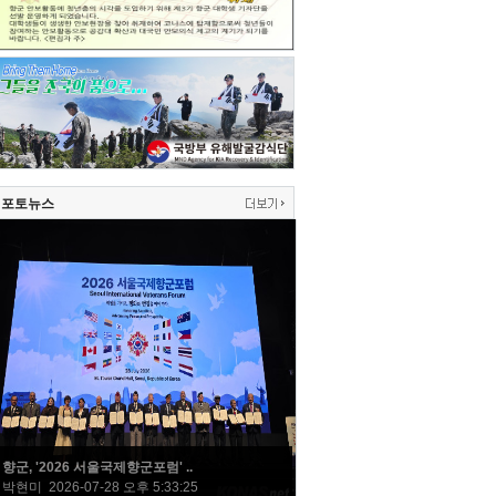
포토뉴스
향군, '2026 서울국제향군포럼' ..
박현미 2026-07-28 오후 5:33:25