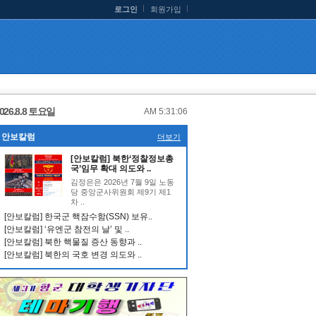
로그인
회원가입
026.8.8 토요일
AM 5:31:06
안보칼럼
더보기
[안보칼럼] 북한‘정찰정보총
국’임무 확대 의도와 ..
김정은은 2026년 7월 9일 노동
당 중앙군사위원회 제9기 제1
차 ..
[안보칼럼] 한국군 핵잠수함(SSN) 보유..
[안보칼럼] ‘유엔군 참전의 날’ 및 ..
[안보칼럼] 북한 핵물질 증산 동향과 ..
[안보칼럼] 북한의 국호 변경 의도와 ..