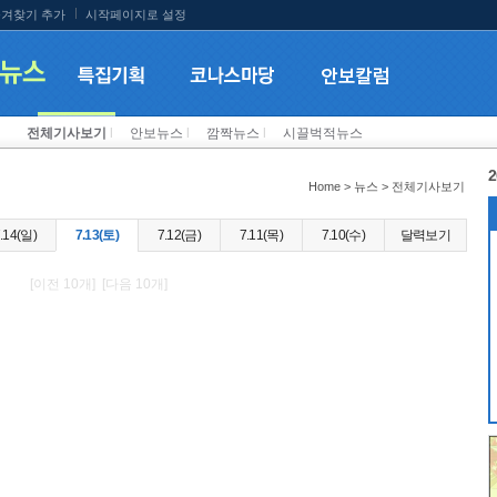
겨찾기 추가
시작페이지로 설정
전체기사보기
l
안보뉴스
l
깜짝뉴스
l
시끌벅적뉴스
2
Home > 뉴스 > 전체기사보기
.14(일)
7.13(토)
7.12(금)
7.11(목)
7.10(수)
달력보기
[이전 10개] [다음 10개]