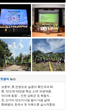
핫클릭
뉴스
보훈부, 美 전쟁포로·실종자 확인국과 M..
美, '반도체·태양광 핵심 소재' 파생제품..
'바다에 둥둥'…인천 강화군 北 목함지..
北, 단거리 탄도미사일 발사 다음 날에..
美해병대, 한국서 첫 자폭드론 실사격훈련..