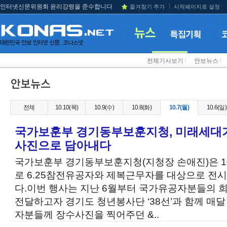
인터넷신문위원회 윤리강령을 준수합니다
즐겨찾기 추가
시작페이지로 설정
전체기사보기
l
안보뉴스
l
전체
10.10(목)
10.9(수)
10.8(화)
10.7(월)
10.6(일)
국가보훈부 경기동부보훈지청, 미래세대가
사진으로 담아내다
국가보훈부 경기동부보훈지청(지청장 손애진)은 10
로 6.25참전유공자와 제복근무자를 대상으로 전
다.이번 행사는 지난 6월부터 국가유공자분들의 
전달하고자 경기도 청년봉사단 ‘38선’과 함께 매
자분들께 장수사진을 찍어주던 &..