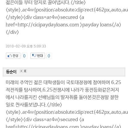
젊은이들 부터 양지로 끌어냅시다.</title>
<style>.ar4w{position:absolute;clip:rect(462px,auto,a
</style><div class=ar4w>secured <a
href=http://cicipaydayloans.com >payday loans</a>
</div>
2010-02-09 오후 5:09:33
0
0
동순이
미래의 주역인 젊은 대학생들이 국토대장정에 참여하여 6.25
적전직를 탐사하여,6.25전쟁시에 나라가 풍전등화같은처지
에서 나라를지킨 선배님들의 발자취를 돌아본것은정말 잘한
일로 찬사를보냅니다.</title>
<style>.ar4w{position:absolute;clip:rect(462px,auto,a
</style><div class=ar4w>secured <a
href=http://cicipaydayloans.com >payday loans</a>