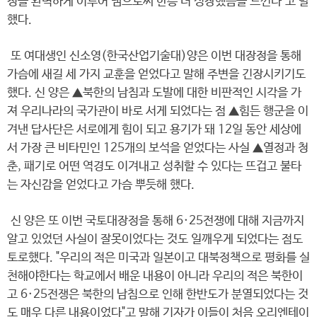
정을 완벽하게 이루어 냄으로써 한층 더 성장했음을 느낀다"고 말
했다.
또 여대생인 신소영(한국산업기술대)양은 이번 대장정을 통해
가슴에 새길 세 가지 교훈을 얻었다고 말해 주변을 긴장시키기도
했다. 신 양은 ▲북한의 남침과 도발에 대한 비판적인 시각을 가
져 우리나라의 국가관이 바로 서게 되었다는 점 ▲힘든 행군을 이
겨낸 답사단은 서로에게 힘이 되고 용기가 돼 12일 동안 세상에
서 가장 큰 비타민인 125개의 보석을 얻었다는 사실 ▲열정과 청
춘, 패기로 어떤 역경도 이겨내고 성취할 수 있다는 뜨겁고 불타
는 자신감을 얻었다고 가슴 뿌듯해 했다.
신 양은 또 이번 국토대장정을 통해 6·25전쟁에 대해 지금까지
알고 있었던 사실이 잘못이었다는 것도 일깨우게 되었다는 점도
토로했다. "우리의 적은 미국과 일본이고 대북정책으로 평화를 실
천해야한다는 학교에서 배운 내용이 아니라 우리의 적은 북한이
고 6·25전쟁은 북한의 남침으로 인해 한반도가 분열되었다는 것
도 매우 다른 내용이었다"고 말해 기자가 이들이 처음 오리엔테이