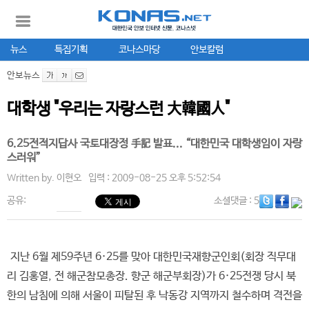
뉴스
특집기획
코나스마당
안보칼럼
안보뉴스
대학생 "우리는 자랑스런 大韓國人"
6.25전적지답사 국토대장정 手記 발표... “대한민국 대학생임이 자랑
스러워”
Written by.
이현오
입력 : 2009-08-25 오후 5:52:54
공유:
소셜댓글
: 5
지난 6월 제59주년 6·25를 맞아 대한민국재향군인회(회장 직무대
리 김홍열, 전 해군참모총장. 향군 해군부회장)가 6·25전쟁 당시 북
한의 남침에 의해 서울이 피탈된 후 낙동강 지역까지 철수하며 격전을