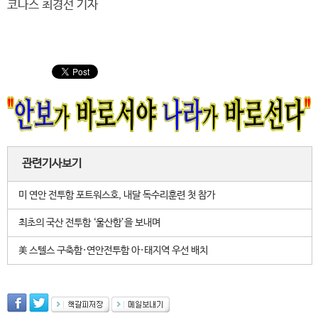
코나스 최경선 기자
관련기사보기
미 연안 전투함 포트워스호, 내달 독수리훈련 첫 참가
최초의 국산 전투함 ‘울산함’을 보내며
美 스텔스 구축함·연안전투함 아·태지역 우선 배치