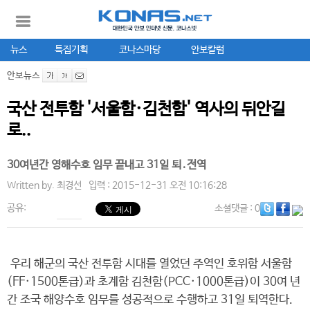
뉴스
특집기획
코나스마당
안보칼럼
안보뉴스
국산 전투함 '서울함·김천함' 역사의 뒤안길
로..
30여년간 영해수호 임무 끝내고 31일 퇴․전역
Written by.
최경선
입력 : 2015-12-31 오전 10:16:28
공유:
소셜댓글
: 0
우리 해군의 국산 전투함 시대를 열었던 주역인 호위함 서울함
(FF·1500톤급)과 초계함 김천함(PCC·1000톤급)이 30여 년
간 조국 해양수호 임무를 성공적으로 수행하고 31일 퇴역한다.