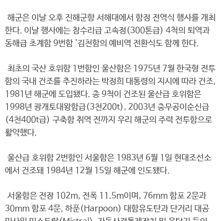
해군은 이날 오후 진해군항 서해대에서 함정 전역식 행사를 개최
한다. 이날 행사에는 참수리급 고속정(300톤급) 4척의 퇴역과
동해급 초계함 9번함 '김천함의 예비역 전환식도 함께 한다.
최초의 국산 호위함 1번함인 울산함은 1975년 7월 한국형 전투
함의 국내 건조를 추진하라는 박정희 대통령의 지시에 따라 건조,
1981년 해군에 도입됐다. 총 9척이 건조된 울산급 호위함은
1998년 광개토대왕함급(3천200t), 2003년 충무공이순신급
(4천400t급) 구축함 취역 전까지 우리 해군의 주력 전투함으로
활약했다.
울산급 호위함 2번함인 서울함은 1983년 6월 1일 현대조선소
에서 건조돼 1984년 12월 15일 해군에 인도됐다.
서울함은 전장 102m, 전폭 11.5m이며, 76mm 함포 2문과
30mm 함포 4문, 하푼(Harpoon) 대함유도탄과 단거리 대공