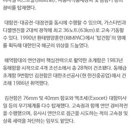
미사일 미스트랄(Mistral), 자동사격통제장치 및 음탐기 등의
장비를 탑재했다.
대함전·대공전·대잠전을 동시에 수행할 수 있으며, 가스터빈과
디젤엔진을 2대씩 장착해 최고 36노트(63km)로 고속 기동할
수 있다. 1990년 환태평양훈련(RIMPAC)에서 '탑건함'의 영예
를 획득해 대한민국 해군의 위상을 드높였다.
해역함대의 연안경비 핵심전력으로 활약한 초계함은 1983년
동해함을 시작으로 4개 조선소에서 총 28척이 건조됐다. 동해급
초계함 9번함인 김천함은 대한조선공사(현 한진중공업)에서 건
조해 1986년 취역했다.
김천함은 76mm 및 40mm 함포와 엑조세(Exocet) 대함미사
일 등의 무기체계를 다수 탑재했다. 고속정과 함께 연안 경비작전
을 수행했으며, 유사시 연안으로 접근을 시도하는 적의 고속정 및
상륙 세력을 차단하는 임무도 맡았다.