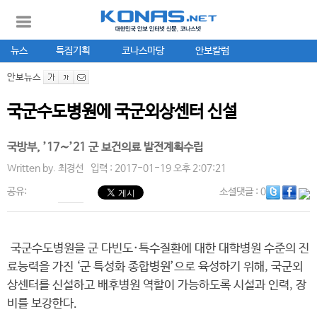
뉴스
특집기획
코나스마당
안보칼럼
안보뉴스
국군수도병원에 국군외상센터 신설
국방부, ’17∼’21 군 보건의료 발전계획수립
Written by.
최경선
입력 : 2017-01-19 오후 2:07:21
공유:
소셜댓글
: 0
국군수도병원을 군 다빈도·특수질환에 대한 대학병원 수준의 진
료능력을 가진 ‘군 특성화 종합병원’으로 육성하기 위해, 국군외
상센터를 신설하고 배후병원 역할이 가능하도록 시설과 인력, 장
비를 보강한다.