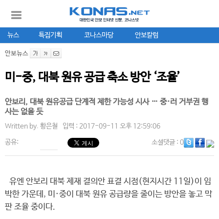
뉴스
특집기획
코나스마당
안보칼럼
안보뉴스
미-중, 대북 원유 공급 축소 방안 ‘조율’
안보리, 대북 원유공급 단계적 제한 가능성 시사 … 중·러 거부권 행
사는 없을 듯
Written by.
황은철
입력 : 2017-09-11 오후 12:59:06
공유:
소셜댓글
: 0
유엔 안보리 대북 제재 결의안 표결 시점(현지시간 11일)이 임
박한 가운데, 미·중이 대북 원유 공급량을 줄이는 방안을 놓고 막
판 조율 중이다.