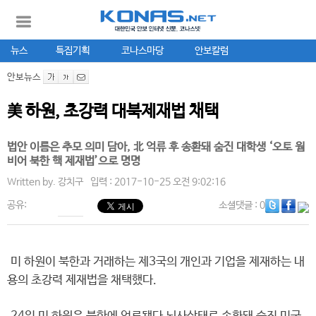
뉴스
특집기획
코나스마당
안보칼럼
안보뉴스
美 하원, 초강력 대북제재법 채택
법안 이름은 추모 의미 담아, 北 억류 후 송환돼 숨진 대학생 ‘오토 웜
비어 북한 핵 제재법’으로 명명
Written by.
강치구
입력 : 2017-10-25 오전 9:02:16
공유:
소셜댓글
: 0
미 하원이 북한과 거래하는 제3국의 개인과 기업을 제재하는 내
용의 초강력 제재법을 채택했다.