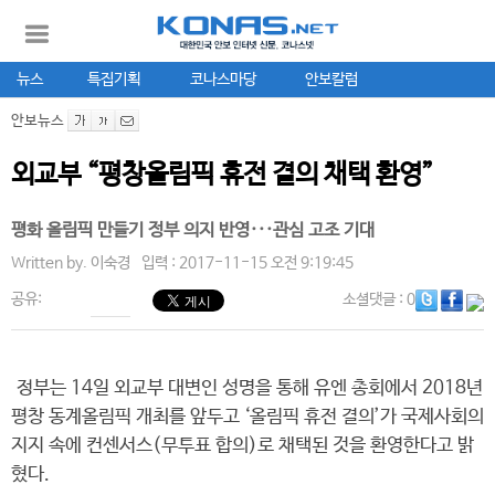
뉴스
특집기획
코나스마당
안보칼럼
안보뉴스
외교부 “평창올림픽 휴전 결의 채택 환영”
평화 올림픽 만들기 정부 의지 반영···관심 고조 기대
Written by.
이숙경
입력 : 2017-11-15 오전 9:19:45
공유:
소셜댓글
: 0
정부는 14일 외교부 대변인 성명을 통해 유엔 총회에서 2018년
평창 동계올림픽 개최를 앞두고 ‘올림픽 휴전 결의’가 국제사회의
지지 속에 컨센서스(무투표 합의)로 채택된 것을 환영한다고 밝
혔다.