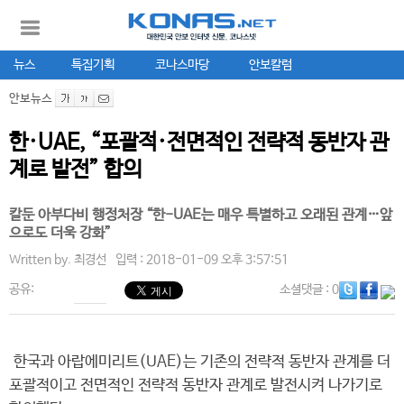
뉴스
특집기획
코나스마당
안보칼럼
안보뉴스
한·UAE, “포괄적·전면적인 전략적 동반자 관
계로 발전” 합의
칼둔 아부다비 행정처장 “한-UAE는 매우 특별하고 오래된 관계…앞
으로도 더욱 강화”
Written by.
최경선
입력 : 2018-01-09 오후 3:57:51
공유:
소셜댓글
: 0
한국과 아랍에미리트(UAE)는 기존의 전략적 동반자 관계를 더
포괄적이고 전면적인 전략적 동반자 관계로 발전시켜 나가기로