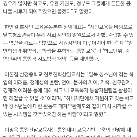
경우가 많지만 학교도, 유관 기관도, 정부도 그들에게 든든한 콩
나물 시루가 되어주었으면 좋겠다”고 말했다.
한만길 흥사단 교육운동본부 상임대표는 “시민교육을 바탕으로
탈북청소년들이 우리 사회 시민의 일원으로서 자활․자립할 수 있
는 역량을 기르는 방향으로 지원정책이 이루어져야 한다”며 “‘일
반학생과 취약집단 학생을 혼합하는 통합교육’과 ‘학교단위, 지
역단위의 통합적 지도방식 채택’ 등을 제안했다.
이돈집 삼정중학교 진로진학상담교사는 “탈북 청소년이 겪는 학
업의 어려움, 정체성의 혼란, 언어․문화의 차이, 가족․친구관계,
경제적 어려움 등에 대해 학교 내 교육복지 통합지원팀을 활용하
면 해결할 수 있을 것”이라며, “하나재단에서 지원하고 있는 학교
밖 청소년들에 대한 활동도 패자부활제도와 같이 다시 시작할 수
있는 시스템을 갖추었으면 하는 바람”이라고 밝혔다.
이정옥 통일전담교육사는 통일대비 교육기반 구축의 전망에 대