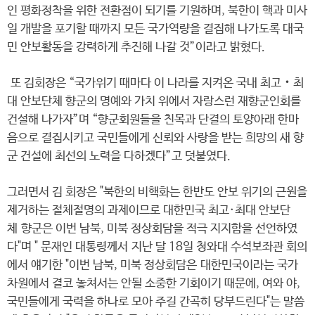
인 평화정착을 위한 전환점이 되기를 기원하며, 북한이 핵과 미사
일 개발을 포기할 때까지 모든 국가역량을 결집해 나가도록 대국
민 안보활동을 강력하게 추진해 나갈 것”이라고 밝혔다.
또 김회장은 “국가위기 때마다 이 나라를 지켜온 국내 최고‧최
대 안보단체 향군의 명예와 가치 위에서 자랑스런 재향군인회를
건설해 나가자”며 “향군회원들을 친목과 단결의 토양아래 한마
음으로 결집시키고 국민들에게 신뢰와 사랑을 받는 희망의 새 향
군 건설에 최선의 노력을 다하겠다”고 덧붙였다.
그러면서 김 회장은 "북한의 비핵화는 한반도 안보 위기의 근원을
제거하는 절체절명의 과제이므로 대한민국 최고·최대 안보단
체 향군은 이번 남북, 미북 정상회담을 적극 지지함을 선언하였
다"며 " 문재인 대통령께서 지난 달 18일 청와대 수석보좌관 회의
에서 얘기한 "이번 남북, 미북 정상회담은 대한민국이라는 국가
차원에서 결코 놓쳐서는 안될 소중한 기회이기 때문에, 여와 야,
국민들에게 국력을 하나로 모아 주길 간곡히 당부드린다"는 말씀