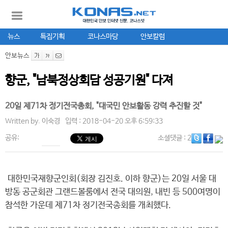
뉴스
특집기획
코나스마당
안보칼럼
안보뉴스
향군, "남북정상회담 성공기원" 다져
20일 제71차 정기전국총회, "대국민 안보활동 강력 추진할 것"
Written by.
이숙경
입력 : 2018-04-20 오후 6:59:33
공유:
소셜댓글
: 2
대한민국재향군인회(회장 김진호. 이하 향군)는 20일 서울 대
방동 공군회관 그랜드볼룸에서 전국 대의원, 내빈 등 500여명이
참석한 가운데 제71차 정기전국총회를 개최했다.