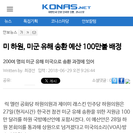
뉴스
특집기획
코나스마당
안보칼럼
안보뉴스
미 하원, 미군 유해 송환 예산 100만불 배정
200여 명의 미군 유해 미국으로 송환 과정에 있어
Written by.
최경선
입력 : 2018-06-29 오전 9:26:44
공유:
소셜댓글
: 0
릭 엘런 공화당 하원의원과 제이미 래스킨 민주당 하원의원은
27일(현지시간) 한국전 참전 미군 유해 송환을 위한 지원금 100
만 달러를 하원 국방예산안에 포함시켰다. 이 예산안은 28일 하
원 본회의를 통과해 상원으로 넘겨졌다고 미국의소리(VOA)방