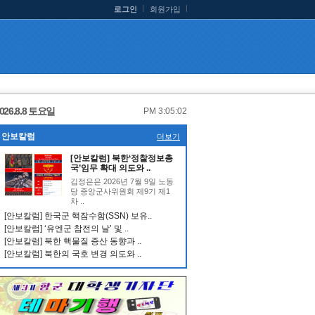
로그인
회원가입
026.8.8 토요일
PM 3:05:03
안보칼럼
더보기
[안보칼럼] 북한‘정찰정보총
국’임무 확대 의도와 ..
김정은은 2026년 7월 9일 노동
당 중앙군사위원회 제9기 제1
차 ..
[안보칼럼] 한국군 핵잠수함(SSN) 보유..
[안보칼럼] ‘유엔군 참전의 날’ 및 ..
[안보칼럼] 북한 핵물질 증산 동향과 ..
[안보칼럼] 북한의 국호 변경 의도와 ..