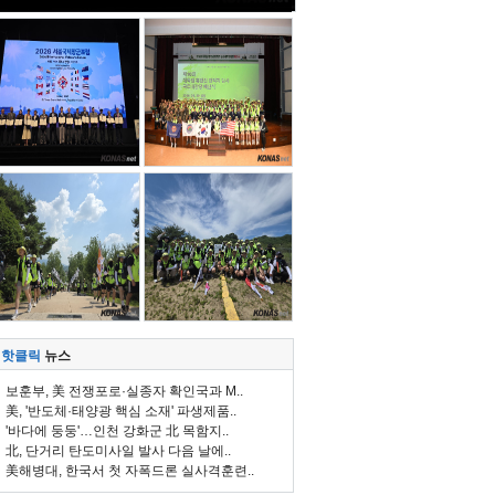
핫클릭
뉴스
보훈부, 美 전쟁포로·실종자 확인국과 M..
美, '반도체·태양광 핵심 소재' 파생제품..
'바다에 둥둥'…인천 강화군 北 목함지..
北, 단거리 탄도미사일 발사 다음 날에..
美해병대, 한국서 첫 자폭드론 실사격훈련..