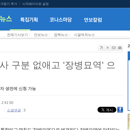
겨찾기 추가
시작페이지로 설정
전체기사보기
l
안보뉴스
l
깜짝뉴스
l
시끌벅적뉴스
2
사 구분 없애고 '장병묘역' 으
상자 생전에 신청 가능
 2:41:50
소셜댓글
: 3
통합되고 명칭도 '장병묘역'으로 변경된다. 장병묘역에 안장되는