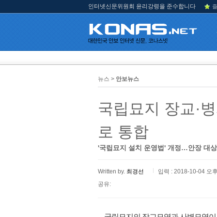
인터넷신문위원회 윤리강령을 준수합니다
즐
뉴스 >
안보뉴스
국립묘지 장교·병
로 통합
'국립묘지 설치 운영법' 개정…안장 대
Written by.
최경선
입력 : 2018-10-04 오후
공유:
국립묘지의 장교묘역과 사병묘역이 