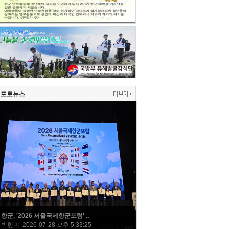
포토뉴스
향군, '2026 서울국제향군포럼' ..
박현미 2026-07-28 오후 5:33:25