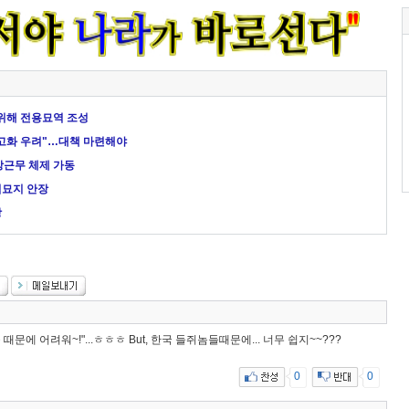
 위해 전용묘역 조성
연고화 우려"…대책 마련해야
상근무 체제 가동
립묘지 안장
장
때문에 어려워~!"...ㅎㅎㅎ But, 한국 들쥐놈들때문에... 너무 쉽지~~???
0
0