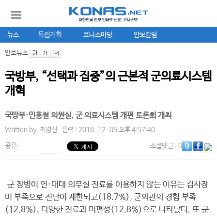
뉴스
특집기획
코나스마당
안보칼럼
안보뉴스
국방부, “선택과 집중”의 근본적 군의료시스템
개혁
국방부·민홍철 의원실, 군 의료시스템 개편 토론회 개최
Written by.
최경선
입력 : 2018-12-05 오후 4:57:40
공유:
소셜댓글
: 0
군 장병이 연·대대 의무실 진료를 이용하지 않는 이유는 검사장
비 부족으로 진단이 제한되고(18.7%), 군의관의 경험 부족
(12.8%), 다양한 진료과 미편성(12.8%)으로 나타났다. 또 군