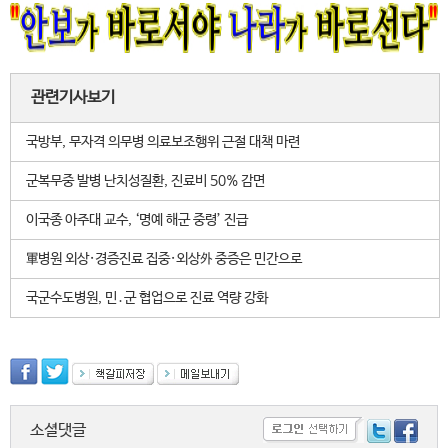
관련기사보기
국방부, 무자격 의무병 의료보조행위 근절 대책 마련
군복무중 발병 난치성질환, 진료비 50% 감면
이국종 아주대 교수, ‘명예 해군 중령’ 진급
軍병원 외상·경증진료 집중·외상外 중증은 민간으로
국군수도병원, 민․군 협업으로 진료 역량 강화
소셜댓글