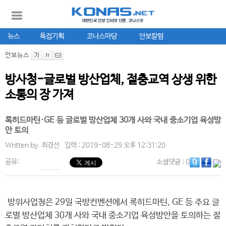
뉴스
특집기획
코나스마당
안보칼럼
안보뉴스
방사청-글로벌 방산업체, 절충교역 상생 위한
소통의 장 가져
록히드마틴·GE 등 글로벌 방산업체 30개 사와 국내 중소기업 육성방
안 토의
Written by.
최경선
입력 : 2019-08-29 오후 12:31:20
공유:
소셜댓글
: 0
방위사업청은 29일 국방컨벤션에서 록히드마틴, GE 등 주요 글
로벌 방산업체 30개 사와 국내 중소기업 육성방안을 토의하는 절