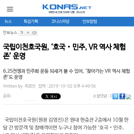
뉴스
특집기획
코나스마당
안보칼럼
안보뉴스
국립이천호국원, ‘호국‧민주, VR 역사 체험
존’ 운영
6.25전쟁과 민주화 운동 되새겨 볼 수 있어, ‘찾아가는 VR 역사 체험
존’도 운영
Written by.
최경선
입력 : 2019-10-02 오후 4:49:56
공유:
소셜댓글
: 0
국립이천호국원(원장 김영진)은 원내 현충관 2층에서 10월 한
달 간 방문객 및 참배객이면 누구나 참여 가능한 ‘호국‧민주,