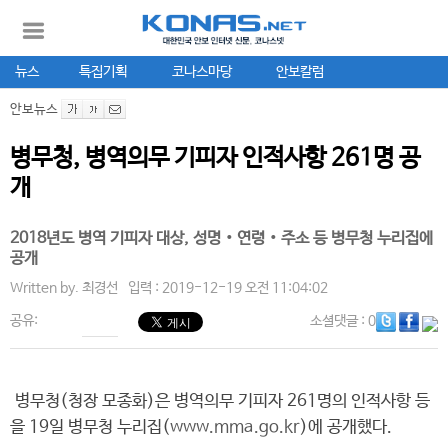
뉴스
특집기획
코나스마당
안보칼럼
안보뉴스
병무청, 병역의무 기피자 인적사항 261명 공
개
2018년도 병역 기피자 대상, 성명‧연령‧주소 등 병무청 누리집에
공개
Written by.
최경선
입력 : 2019-12-19 오전 11:04:02
공유:
소셜댓글
: 0
병무청(청장 모종화)은 병역의무 기피자 261명의 인적사항 등
을 19일 병무청 누리집(
www.mma.go.kr
)에 공개했다.