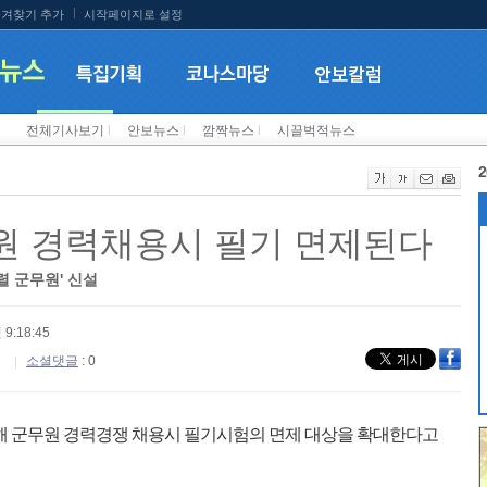
겨찾기 추가
시작페이지로 설정
전체기사보기
l
안보뉴스
l
깜짝뉴스
l
시끌벅적뉴스
2
원 경력채용시 필기 면제된다
렬 군무원' 신설
 9:18:45
소셜댓글
: 0
해 군무원 경력경쟁 채용시 필기시험의 면제 대상을 확대한다고