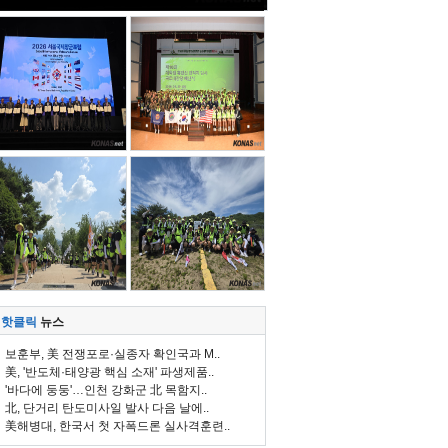
핫클릭
뉴스
보훈부, 美 전쟁포로·실종자 확인국과 M..
美, '반도체·태양광 핵심 소재' 파생제품..
'바다에 둥둥'…인천 강화군 北 목함지..
北, 단거리 탄도미사일 발사 다음 날에..
美해병대, 한국서 첫 자폭드론 실사격훈련..