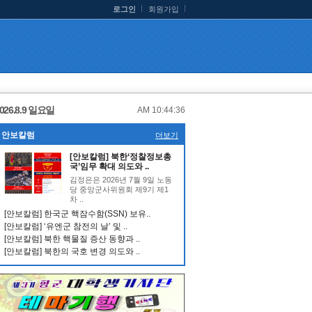
로그인
회원가입
026.8.9 일요일
AM 10:44:37
안보칼럼
더보기
[안보칼럼] 북한‘정찰정보총
국’임무 확대 의도와 ..
김정은은 2026년 7월 9일 노동
당 중앙군사위원회 제9기 제1
차 ..
[안보칼럼] 한국군 핵잠수함(SSN) 보유..
[안보칼럼] ‘유엔군 참전의 날’ 및 ..
[안보칼럼] 북한 핵물질 증산 동향과 ..
[안보칼럼] 북한의 국호 변경 의도와 ..