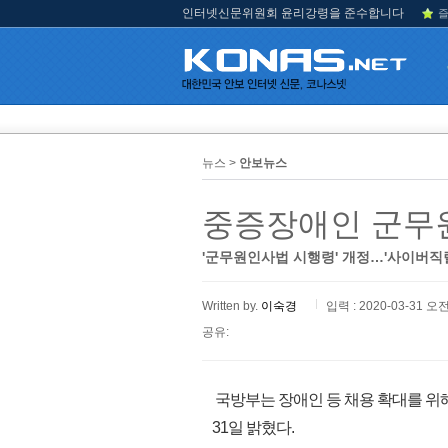
인터넷신문위원회 윤리강령을 준수합니다
즐
뉴스 >
안보뉴스
중증장애인 군무
'군무원인사법 시행령' 개정…'사이버직
Written by.
이숙경
입력 : 2020-03-31 오전
공유:
국방부는 장애인 등 채용 확대를 위
31일 밝혔다.