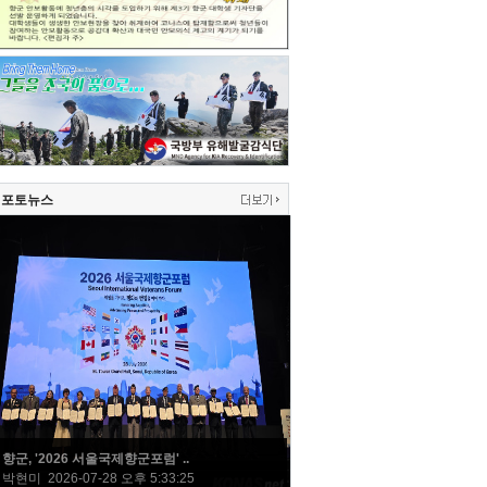
포토뉴스
향군, '2026 서울국제향군포럼' ..
박현미 2026-07-28 오후 5:33:25