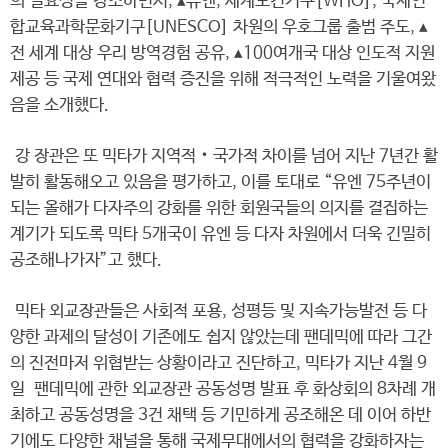
의 필요성을 강조하면서, ▴유엔, 세계보건기구[WHO], 국제연
합교육과학문화기구[UNESCO] 차원의 우호그룹 출범 주도, ▴
전 세계 대상 우리 방역경험 공유, ▴100여개국 대상 인도적 지원
제공 등 국제 연대와 협력 증진을 위해 적극적인 노력을 기울여왔
음을 소개했다.
강 장관은 또 믹타가 지역적‧국가적 차이를 넘어 지난 7년간 활
발히 활동해오고 있음을 평가하고, 이를 토대로 “유엔 75주년이
되는 올해가 다자주의 강화를 위한 회원국들의 의지를 결집하는
계기가 되도록 믹타 5개국이 유엔 등 다자 차원에서 더욱 긴밀히
공조해나가자”고 했다.
믹타 외교장관들은 사회적 포용, 성평등 및 지속가능발전 등 다
양한 과제의 달성이 기존에도 쉽지 않았는데 팬데믹에 따라 그간
의 진전마저 위협받는 상황이라고 진단하고, 믹타가 지난 4월 9
일 팬데믹에 관한 외교장관 공동성명 발표 후 화상회의 8차례 개
최하고 공동성명을 3건 채택 등 기민하게 공조해온 데 이어 하반
기에도 다양한 채널을 통해 국제무대에서의 협력을 강화하자는