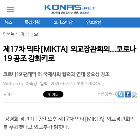
뉴스
특집기획
코나스마당
안보칼럼
안보뉴스
제17차 믹타[MIKTA] 외교장관회의...코로나
19 공조 강화키로
코로나19 팬데믹 하 국제사회 협력과 연대 중요성 강조
Written by.
이숙경
입력 : 2020-07-17 오후 3:48:46
공유:
소셜댓글
: 0
강경화 장관이 17일 오후 제17차 믹타[MIKTA] 외교장관회의
를 주최했다고 외교부가 밝혔다.