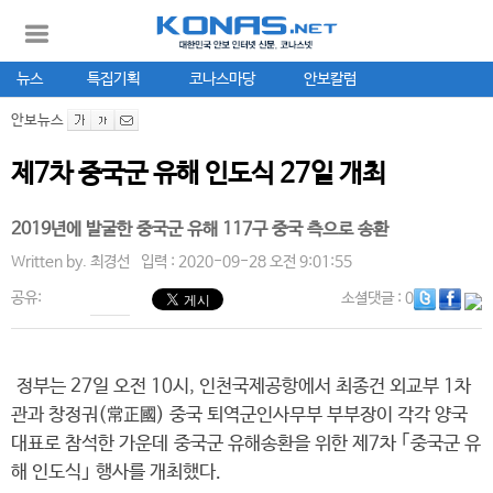
뉴스
특집기획
코나스마당
안보칼럼
안보뉴스
제7차 중국군 유해 인도식 27일 개최
2019년에 발굴한 중국군 유해 117구 중국 측으로 송환
Written by.
최경선
입력 : 2020-09-28 오전 9:01:55
공유:
소셜댓글
: 0
정부는 27일 오전 10시, 인천국제공항에서 최종건 외교부 1차
관과 창정궈(常正國) 중국 퇴역군인사무부 부부장이 각각 양국
대표로 참석한 가운데 중국군 유해송환을 위한 제7차 ｢중국군 유
해 인도식｣ 행사를 개최했다.