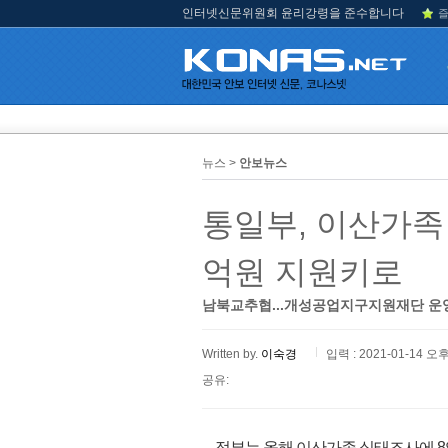
인터넷신문위원회 윤리강령을 준수합니다
즐
뉴스 >
안보뉴스
통일부, 이산가족
억원 지원키로
남북교추협...개성공업지구지원재단 운영
Written by.
이숙경
입력 : 2021-01-14 오후
공유:
정부는 올해 이산가족 실태조사에 8