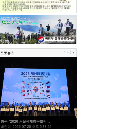
포토뉴스
향군, '2026 서울국제향군포럼' ..
박현미 2026-07-28 오후 5:33:25