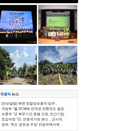
핫클릭
뉴스
[안보칼럼] 북한‘정찰정보총국’임무 ..
국방부 "올 SCM때 전작권 전환연도 결정 ..
보훈부 "군 복무기간 호봉 인정, 민간기업..
北김여정 "日, 전쟁국가로 변신…군사적 ..
정부, '독도 영유권 주장' 日방위백서에 ..