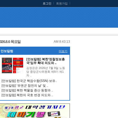
로그인
회원가입
026.8.6 목요일
AM 8:43:14
안보칼럼
더보기
[안보칼럼] 북한‘정찰정보총
국’임무 확대 의도와 ..
김정은은 2026년 7월 9일 노동
당 중앙군사위원회 제9기 제1
차 ..
[안보칼럼] 한국군 핵잠수함(SSN) 보유..
[안보칼럼] ‘유엔군 참전의 날’ 및 ..
[안보칼럼] 북한 핵물질 증산 동향과 ..
[안보칼럼] 북한의 국호 변경 의도와 ..