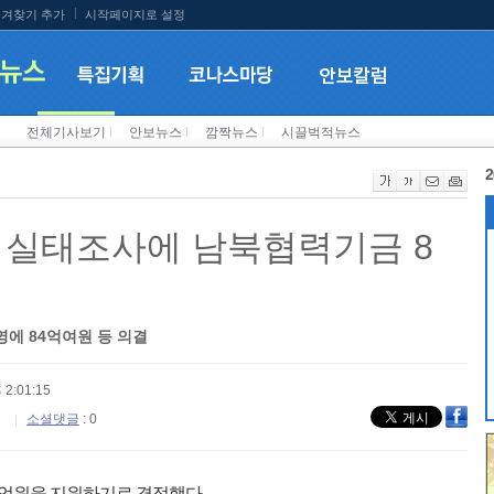
겨찾기 추가
시작페이지로 설정
전체기사보기
l
안보뉴스
l
깜짝뉴스
l
시끌벅적뉴스
2
 실태조사에 남북협력기금 8
에 84억여원 등 의결
 2:01:15
소셜댓글
: 0
억원을 지원하기로 결정했다.