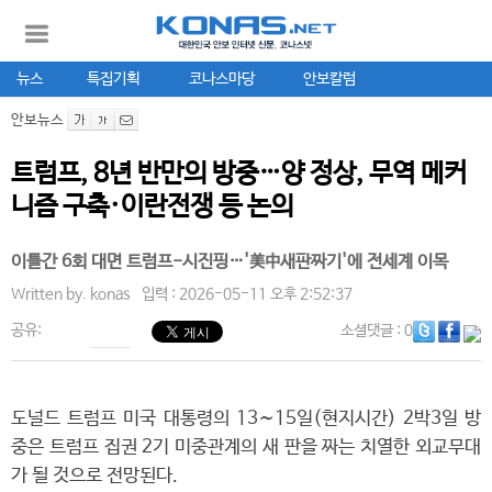
뉴스
특집기획
코나스마당
안보칼럼
안보뉴스
트럼프, 8년 반만의 방중…양 정상, 무역 메커
니즘 구축·이란전쟁 등 논의
이틀간 6회 대면 트럼프-시진핑…'美中새판짜기'에 전세계 이목
Written by.
konas
입력 : 2026-05-11 오후 2:52:37
공유:
소셜댓글
: 0
도널드 트럼프 미국 대통령의 13∼15일(현지시간) 2박3일 방
중은 트럼프 집권 2기 미중관계의 새 판을 짜는 치열한 외교무대
가 될 것으로 전망된다.