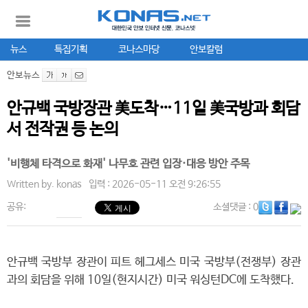
뉴스
특집기획
코나스마당
안보칼럼
안보뉴스
안규백 국방장관 美도착…11일 美국방과 회담
서 전작권 등 논의
'비행체 타격으로 화재' 나무호 관련 입장·대응 방안 주목
Written by.
konas
입력 : 2026-05-11 오전 9:26:55
공유:
소셜댓글
: 0
안규백 국방부 장관이 피트 헤그세스 미국 국방부(전쟁부) 장관
과의 회담을 위해 10일(현지시간) 미국 워싱턴DC에 도착했다.