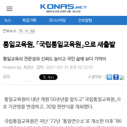
뉴스
특집기획
코나스마당
안보칼럼
안보뉴스
통일교육원, 「국립통일교육원」으로 새출발
통일교육의 전문성과 신뢰도 높이고 국민 삶에 보다 가까이
Written by.
최경선
입력 : 2021-03-31 오전 10:12:57
공유:
소셜댓글
: 2
통일교육원이 내년 개원 50주년을 앞두고「국립통일교육원」으
로 기관명을 변경하고, 30일 현판식을 개최했다.
국립통일교육원은 지난 ’72년 ‘통일연수소’로 개소한 이후 ’86