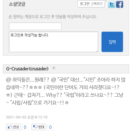
소셜댓글
원하는 계정으로 로그인 후 댓글을 작성하여 주십시요.
입력
G-Crusader(crusader)
@ 좌익들은...원래?? @ "국민" 대신..."시민" 조아라 하지 않
습네까~??ㅎㅎㅎ (국민이란 단어도 거의 사라졋디요~!?
ㅎ) 근데~ 갑자기... Why?? "국립"이라고 쓰나요~?? 그냥
~ "시립/사립"으로 가기요~!!ㅎ
2021-04-02 오전 8:12:10
0
0