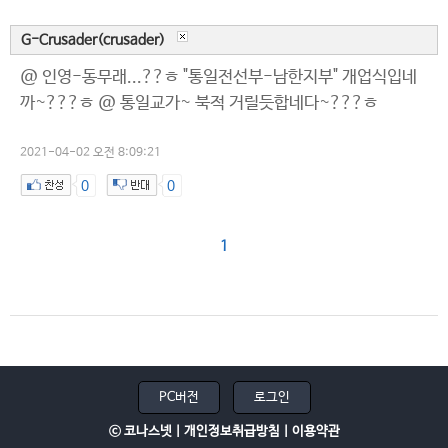
G-Crusader(crusader)
@ 인영-동무래...??ㅎ "통일전선부-남한지부" 개업식입네
까~???ㅎ @ 통일교가~ 북적 거릴듯합네다~???ㅎ
2021-04-02 오전 8:09:21
0
0
1
PC버전
로그인
ⓒ 코나스넷 |
개인정보취급방침
|
이용약관