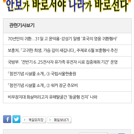
관련기사보기
70년만의 귀환...31일 고 윤덕용·강성기 일병 ‘호국의 영웅 귀환행사’
보훈처, 「고귀한 희생, 가슴 깊이 새깁니다」 주제로 6월 보훈행사 추진
국방부. ‘전반기 6․25전사자 유가족 유전자 시료 집중채취 기간’ 운영
「참전기념 시설물 소개」 ③ 국립서울현충원
「참전기념 시설물 소개」 ② 워커 장군 추모비
비무장지대 화살머리고지 유해발굴간 ‘동굴형 진지’ 나와