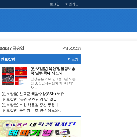
로그인
회원가입
026.8.7 금요일
PM 6:35:39
안보칼럼
더보기
[안보칼럼] 북한‘정찰정보총
국’임무 확대 의도와 ..
김정은은 2026년 7월 9일 노동
당 중앙군사위원회 제9기 제1
차 ..
[안보칼럼] 한국군 핵잠수함(SSN) 보유..
[안보칼럼] ‘유엔군 참전의 날’ 및 ..
[안보칼럼] 북한 핵물질 증산 동향과 ..
[안보칼럼] 북한의 국호 변경 의도와 ..