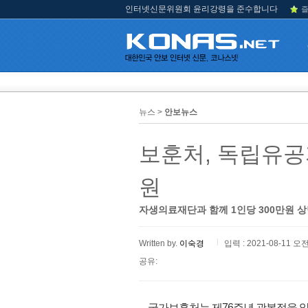
인터넷신문위원회 윤리강령을 준수합니다
즐
뉴스 >
안보뉴스
보훈처, 독립유공
원
자생의료재단과 함께 1인당 300만원 
Written by.
이숙경
입력 : 2021-08-11 오전
공유:
국가보훈처는 제76주년 광복절을 