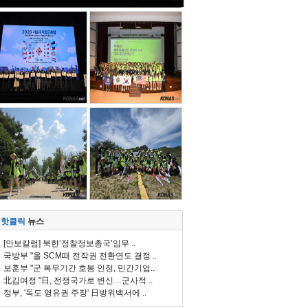
핫클릭
뉴스
[안보칼럼] 북한‘정찰정보총국’임무 ..
국방부 "올 SCM때 전작권 전환연도 결정 ..
보훈부 "군 복무기간 호봉 인정, 민간기업..
北김여정 "日, 전쟁국가로 변신…군사적 ..
정부, '독도 영유권 주장' 日방위백서에 ..