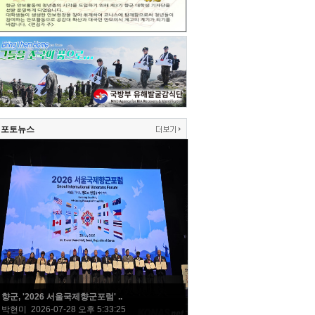
포토뉴스
향군, '2026 서울국제향군포럼' ..
박현미 2026-07-28 오후 5:33:25