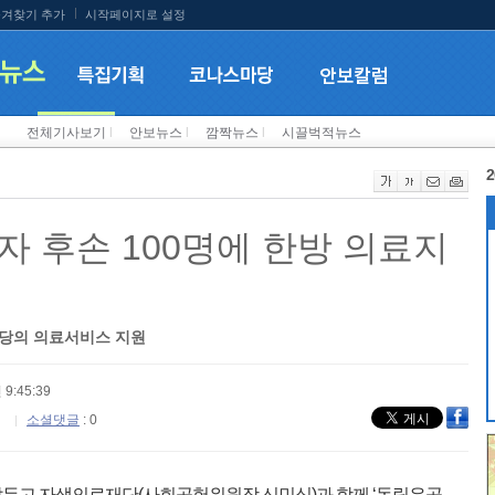
겨찾기 추가
시작페이지로 설정
전체기사보기
l
안보뉴스
l
깜짝뉴스
l
시끌벅적뉴스
2
자 후손 100명에 한방 의료지
상당의 의료서비스 지원
 9:45:39
소셜댓글
: 0
앞두고 자생의료재단(사회공헌위원장 신민식)과 함께 ‘독립유공