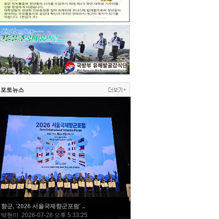
포토뉴스
향군, '2026 서울국제향군포럼' ..
박현미 2026-07-28 오후 5:33:25