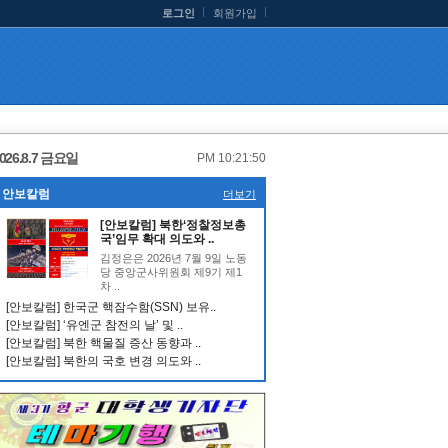
로그인
회원가입
026.8.7 금요일
PM 10:21:50
안보칼럼
더보기
[안보칼럼] 북한‘정찰정보총
국’임무 확대 의도와 ..
김정은은 2026년 7월 9일 노동
당 중앙군사위원회 제9기 제1
차 ..
[안보칼럼] 한국군 핵잠수함(SSN) 보유..
[안보칼럼] ‘유엔군 참전의 날’ 및 ..
[안보칼럼] 북한 핵물질 증산 동향과 ..
[안보칼럼] 북한의 국호 변경 의도와 ..