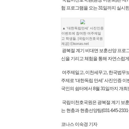
험 프로그램을 오는 31일까지 실시한
▲ ‘대한독립만세’ 사진인증
이벤트에 참여한 여주제일
고 학생들. [국립이천호국원
제공] ⓒkonas.net
광복절 계기 비대면 보훈선양 프로
신을 기리고 체험을 통해 자연스럽게
여주제일고, 이천세무고, 한국법무
주제로 ‘대한독립 만세’ 사진인증 
국인의 쉼터에서 8월 31일까지 개최
국립이천호국원은 광복절 계기 보훈
는 현충과 현충선양팀(031-645-2331~
코나스 이숙경 기자