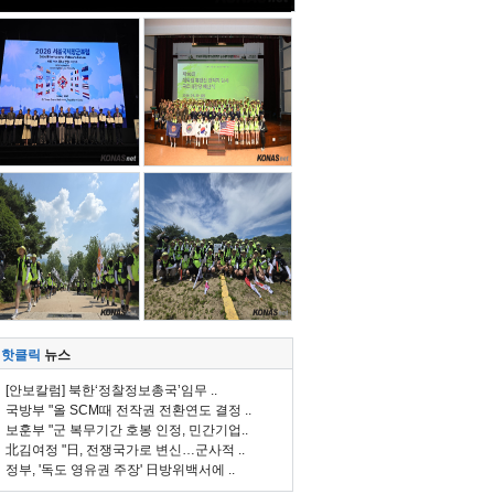
핫클릭
뉴스
[안보칼럼] 북한‘정찰정보총국’임무 ..
국방부 "올 SCM때 전작권 전환연도 결정 ..
보훈부 "군 복무기간 호봉 인정, 민간기업..
北김여정 "日, 전쟁국가로 변신…군사적 ..
정부, '독도 영유권 주장' 日방위백서에 ..