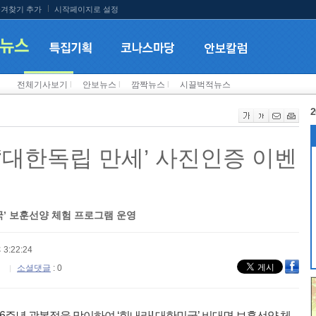
겨찾기 추가
시작페이지로 설정
전체기사보기
l
안보뉴스
l
깜짝뉴스
l
시끌벅적뉴스
2
‘대한독립 만세’ 사진인증 이벤
국’ 보훈선양 체험 프로그램 운영
 3:22:24
소셜댓글
: 0
주년 광복절을 맞이하여 ‘힘내라! 대한민국’ 비대면 보훈선양 체