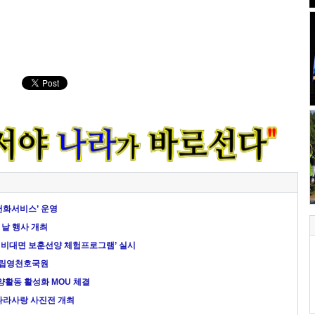
헌화서비스’ 운영
 날 행사 개최
 비대면 보훈선양 체험프로그램’ 실시
국립영천호국원
활동 활성화 MOU 체결
 나라사랑 사진전 개최