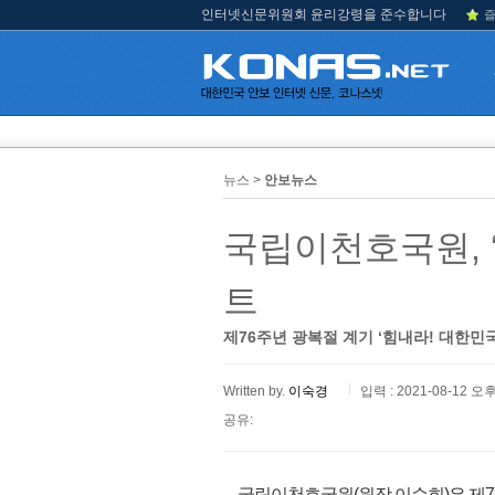
인터넷신문위원회 윤리강령을 준수합니다
즐
뉴스 >
안보뉴스
국립이천호국원, 
트
제76주년 광복절 계기 ‘힘내라! 대한민
Written by.
이숙경
입력 : 2021-08-12 오후
공유:
국립이천호국원(원장 이순희)은 제76