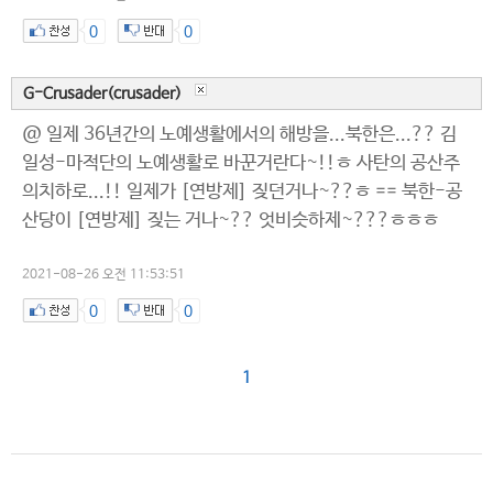
0
0
G-Crusader(crusader)
@ 일제 36년간의 노예생활에서의 해방을...북한은...?? 김
일성-마적단의 노예생활로 바꾼거란다~!!ㅎ 사탄의 공산주
의치하로...!! 일제가 [연방제] 짖던거나~??ㅎ == 북한-공
산당이 [연방제] 짖는 거나~?? 엇비슷하제~???ㅎㅎㅎ
2021-08-26 오전 11:53:51
0
0
1