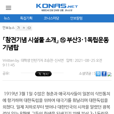
뉴스
특집기획
코나스마당
안보칼럼
안보뉴스
「참전기념 시설물 소개」 ⑮ 부산3·1독립운동
기념탑
Written by.
대학생 인턴기자 조승찬·신서연
입력 : 2021-08-25 오전
9:11:45
공유:
소셜댓글
: 5
1919년 3월 1일 수많은 청춘과 애국지사들이 일본의 식민통치
에 항거하며 대한독립을 위하여 태극기를 휘날리며 대한독립을
외쳤다. 일제 치하로부터 벗어나 대한민국의 시작을 알렸던 광복
절이 있는 8월에 그들의 희생을 되새기기 위해 부산 3·1독립운