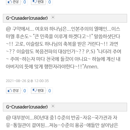
0
0
G-Crusader(crusader)
@ 구약에서... 여호와 하나님은...인본주의의 열매인...이스
마엘 후손도~ "큰 민족을 이루게 하겟다고~!" 말씀하셧단다
~!! 고로, 이슬람도 하나님의 축복을 받은 거란다~!! 과연
~?? 이슬람도 복음전파의 대상인가~?? P.S) "나더러 주여
~ 주여~하는자 마다 천국에 들것이 아니요~ 하늘에 계신 내
아버지의 뜻에 맞게 행한자라야한다~!!"Amen.
2021-08-26 오후 12:00:35
0
0
G-Crusader(crusader)
@ 대부분이...80년대 중1수준의 반공-자유-국가관과 자
유-통일관이 결여된...저능-수준의 용공-애들만 살아남은