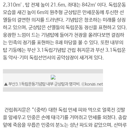
2,310m², 탑 전체 높이 21.6m, 좌대는 842m²이다. 독립운동
모습을 새긴 높이 6m의 원추형 군상탑은 만세운동에 투신한 선
열들의 결연한 의지를 드러낸다. 기념탑은 창조하는 미래를 상징
하고 있으며, 군상탑은 선열들의 독립운동 정신을 표현하고 있다.
웅장한 느낌이 드는 기념탑에 들어가 천장을 올려다보면 결집하
는 민족의 정기를 표현하는 8괘 마당을 볼 수 있다. 또한 내부의
탑 기둥에는 부산 3.1독립기념탑 건립 취지문과 부산 3.1독립운
동 약사·기미 독립선언서의 공약삼장이 새겨져 있다.
▲ 부산3.1독립운동기념탑 내부 군상탑과 명각비. ⓒkonas.net
건립취지문은 “(중략) 대한 독립 만세 피와 먹으로 얼룩진 깃발
을 앞세우고 민중은 손에 태극기를 거머쥐고 만세를 외쳤다. 총칼
앞에 죽음을 무릅쓴 민중의 분노는 성난 파도와 같았으며, 산마루