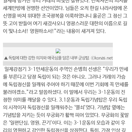
일제에 항거한 우리 겨레의 피맺힌 절규였다. 민족자존의 의지를
세계만방에 천명한 선언이었다. 님들은 오직 한길 나라사랑에 온
신명을 바쳐 위대한 조국광복을 이룩하였나니 올곧은 그 정신 그
뜻 고이 받들어 여기 새겼사오니 영광스러운 대한의 이름으로 길
이 빛나소서! 영원하소서!”라는 내용이 새겨져 있다.
▲ 독립에 대한 강한 의지와 애국심을 담은 내부 군상탑. ⓒkonas.net
일제강점기 3·1만세운동의 주역인 손병희 선생은 “우리가 만세
를 부른다고 당장 독립이 되는 것은 아니오. 그러나 겨레의 가슴
에 독립정신을 일깨워 주어야 하기 때문에 이번 기회에 꼭 만세를
불러야겠소.”라고 말씀하셨다. 이 말에서 우리는 3·1운동의 진
정한 의미를 깨달을 수 있다. 3.1운동과 독립기념탑은 우리 독립
의 시작이자 독립정신을 일깨워주는 ‘열쇠’였다. 기념탑 옆에는
기념탑을 지키는 듯이 무궁화가 활짝 피어 있었다. 무궁화의 꽃말
은 ‘일편단심, 영원, 끈기’이다. 이는 3·1운동의 모습과 같이 우
리의 영원하고 강인한 독립정신을 상징한다. 특히, 가장 인상 깊