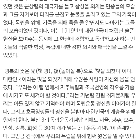
었던 것은 군상탑의 태극기를 들고 함성을 외치는 민중들의 모습
과 그를 지켜보며 다리를 붙잡고 눈물을 흘리고 있는 그의 가족이
었다. 독립을 위해, 가족을 위해 죽을 줄 알면서도 나아가는 그들
의 모습이었던 것이다. 이는 1919년의 대한민국이 처했던 슬픈
현실을 보여주는 동시에 그 현실에 저항하고 독립하고자 하는 민
중들의 격렬한 함성, 독립에 대한 강한 의지와 애국심을 느낄 수
있었다.
광복의 뜻은 光(빛 광), 復(돌아올 복)으로 ‘빛을 되찾다’이다.
대한민국이라는 빛을 되찾기 위해 수많은 사람이 자신의 몸을 던
졌다. “우리는 이 탑 앞에서 자주독립과 조국번영의 각오를 가슴
에 새기고 또 새겨야 할 것이다.”라는 기념탑 건립 취지문처럼 우
리는 이를 잊지 않고 기억해야 하며 독립운동 정신을 이어가야 한
다. 그리고 호국영령들의 정신을 본받아 대한민국의 계승을 위해
힘써야 한다. 부산 3·1독립운동기념탑 외에도 서울, 광주, 오수,
안성, 강릉, 화성 등 30여 개가 넘는 3·1운동 기념탑이 존재한
다. 그만큼 전국에서 우리의 독립을 위해 힘써 왔음을 알 수 있다.