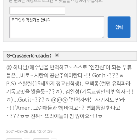
원하는 계정으로 로그인 후 댓글을 작성하여 주십시요.
입력
G-Crusader(crusader)
@ 하나님/예수님을 반역하고~ 스스로 "인간신"이 되는 부류
들은...바로~ 사탄의 공산주의이란다~!! Got it~???ㅎ
P.S) 스탈린(19세까지 정교신학생), 모택동(런던 유학파라
기독교맛을 봣을듯~??ㅎ), 김일성(기독교집안의 반역자~!!
ㅎ)...Got it~???ㅎ @@@ "반역자와는 사귀지도 말라
~!!"Amen. 그런애들과 핵 바치고~? 평화통일 한다고
~???ㅎㅎ 진짜~ 또라이들이 참 많아요~!!ㅎ
2021-08-26 오후 12:01:29