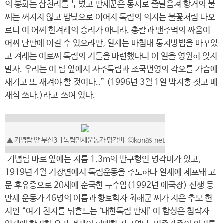
의 봉화는 삼천리를 누볐고 만세꾼은 동서로 줄달음쳐 항거의 불
씨는 꺼지지 않고 밤낮으로 이어져 독립의 의지는 불꽃처럼 타오
르니 이 어찌 한겨레의 승리가 아니랴. 총칼과 맨주먹의 싸움이
어찌 단판에 이길 수 있으랴만, 일제는 마침내 통치방법을 바꾸었
고 겨레는 이로써 독립의 기틀을 마련했나니 이 일을 영원히 잊지
말자. 우리는 이 탑 앞에서 자주독립과 조국번영의 각오를 가슴에
새기고 또 새겨야 할 것이다..” (1996년 3월 1일 박지홍 짓고 배
재식 쓰다.)라고 쓰여 있다.
▲ 기념탑 앞 부산3.1독립만세운동가 명각비. ⓒkonas.net
기념탑 바로 앞에는 지름 1.3m의 반구형인 명각비가 있고,
1919년 4월 기장면에서 독립운동을 주도하다 일제에 체포돼 고
문 후유증으로 20세에 순국한 구수암(1992년 애국장) 선생 등
만세 운동가 46명의 이름과 향토학자 최해군 씨가 지은 추모 헌
시인 “여기 천지를 뒤흔드는 ‘대한독립 만세’ 이 함성은 침략자