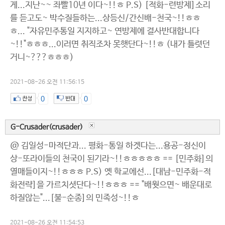
게...지난~~ 좌빨10년 이다~!!ㅎ P.S) [적화-련방제]소리
를 듣고도~ 박수질들하는...상등신/간신배-천국~!!ㅎㅎ
ㅎ... "자유민주통일 지지하고~ 연방제에 결사반대합니다
~!!"ㅎㅎㅎ...이러면 취직조차 못햇단다~!!ㅎ (내가 틀렷던
거니~???ㅎㅎㅎ)
2021-08-26 오전 11:56:15
0
0
G-Crusader(crusader)
@ 김일성-마적단과... 평화-통일 하겟다는...용공-정신이
상-또라이들의 천국이 된기라~!!ㅎㅎㅎㅎㅎ == [민주화]의
열매들이지~!!ㅎㅎㅎ P.S) 옛 학교에선...[대남-민주화-적
화전략]을 가르치셧단다~!!ㅎㅎㅎ == "배웟으면~ 배운대로
하질않는"...[불-순종]의 민족성~!!ㅎ
2021-08-26 오전 11:54:53