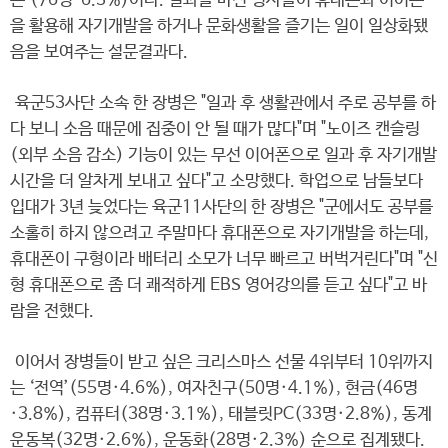
폰’(76명·6.3%)이다. 일과를 마친 병사들이 휴대폰과 이어폰
을 활용해 자기개발을 하거나 문화생활을 즐기는 일이 일상화됐
음을 보여주는 설문결과다.
육군53사단 소속 한 장병은 "일과 후 생활관에서 주로 공부를 하
다 보니 소음 때문에 집중이 안 될 때가 많다"며 "노이즈 캔슬링
(외부 소음 감소) 기능이 있는 무선 이어폰으로 일과 후 자기개발
시간을 더 알차게 보내고 싶다"고 소망했다. 학업으로 남들보다
입대가 3년 늦었다는 육군11사단의 한 장병은 "군에서도 공부를
소홀히 하지 않으려고 주말마다 휴대폰으로 자기개발을 하는데,
휴대폰이 구형이라 배터리 소모가 너무 빠르고 버벅거린다"며 "신
형 휴대폰으로 좀 더 쾌적하게 EBS 영어강의를 듣고 싶다"고 바
람을 전했다.
이어서 장병들이 받고 싶은 크리스마스 선물 4위부터 10위까지
는 ‘전역’(55명·4.6%), 여자친구(50명·4.1%), 현금(46명
·3.8%), 컴퓨터(38명·3.1%), 태블릿PC(33명·2.8%), 동계
운동복(32명·2.6%), 운동화(28명·2.3%) 순으로 집계됐다.