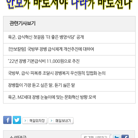
관련기사보기
육군, 급식혁신 첫걸음 ‘더 좋은 병영식당’ 공개
[안보칼럼] 국방부 장병 급식체계 개선추진에 대하여
’22년 장병 기본급식비 11,000원으로 추진
국방부, 급식·피복류 조달시 장병복지 우선원칙 입법화 논의
장병들이 가장 듣고 싶은 말, 듣기 싫은 말
육군, MZ세대 장병 눈높이에 맞는 문화혁신 방향 모색