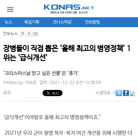
뉴스
특집기획
코나스마당
안보칼럼
안보뉴스
장병들이 직접 뽑은 ‘올해 최고의 병영정책’ 1
위는 ‘급식개선’
‘크리스마스날 받고 싶은 선물’은 '휴가'
Written by.
이숙경
입력 : 2021-12-22 오전 10:38:09
공유:
소셜댓글
: 0
‘급식개선’이야말로 올해 최고의 병영정책이죠."
2021년 우리 군이 장병 복무·복지 여건 개선을 위해 시행한 다