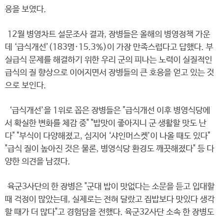
응을 보였다.
12월 병영차트 설문조사 결과, 장병들은 올해의 병영정책 가운
데 ‘급식개선’(183명·15.3%)이 가장 만족스럽다고 답했다. 부
실급식 문제를 해결하기 위한 우리 군의 피나는 노력이 실질적인
급식의 질 향상으로 이어지면서 장병들의 큰 호응을 얻고 있는 것
으로 보인다.
‘급식개선’을 1위로 꼽은 장병들은 "급식개선 이후 병영식당에
서 확실한 변화를 체감 중" "밥맛이 좋아지니 군 생활할 맛도 난
다" "부식이 다양해졌고, 심지어 ‘샤인머스켓’이 나올 때도 있다"
"급식 질이 높아진 것은 물론, 병영식당 환경도 깨끗해졌다" 등 다
양한 의견을 남겼다.
육군3사단의 한 장병은 "군대 밥이 맛없다는 소문을 듣고 입대할
때 걱정이 많았는데, 실제로는 전혀 달랐고 집밥보다 맛있다 생각
할 때가 더 많다"고 경험담을 전했다. 육군32사단 소속 한 장병도