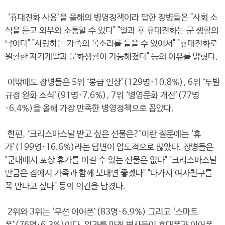
‘휴대전화 사용’을 올해의 병영정책이라 답한 장병들은 "사회 소
식을 듣고 외부와 소통할 수 있다" "일과 후 휴대전화는 군 생활의
낙이다" "사랑하는 가족의 목소리를 들을 수 있어서" "휴대전화로
원활한 자기개발과 문화생활이 가능해졌다" 등의 이유를 밝혔다.
이밖에도 장병들은 5위 ‘봉급 인상’(129명·10.8%), 6위 ‘두발
규정 완화 소식’(91명·7.6%), 7위 ‘병영문화 개선’(77명
·6.4%)을 올해 가장 만족한 병영정책으로 꼽았다.
한편, ‘크리스마스날 받고 싶은 선물은?’이란 질문에는 ‘휴
가’(199명·16.6%)라는 답변이 압도적으로 많았다. 장병들은
"군대에서 포상 휴가를 이길 수 있는 선물은 없다" "크리스마스날
만큼은 집에서 가족과 함께 보내면 좋겠다" "나가서 여자친구를
꼭 만나고 싶다" 등의 의견을 남겼다.
2위와 3위는 ‘무선 이어폰’(83명·6.9%) 그리고 ‘스마트