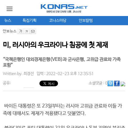
뉴스
특집기획
코나스마당
안보칼럼
안보뉴스
미, 러시아의 우크라이나 침공에 첫 제재
“국책은행인 대외경제은행(VEB)과 군사은행, 고위급 관료와 가족
포함”
Written by.
최경선
입력 : 2022-02-23 오후 12:35:51
공유:
소셜댓글
: 0
바이든 대통령은 또 23일부터는 러시아 고위급 관료와 이들 가
족에 대해서도 제재가 적용됐다고 덧붙였다.