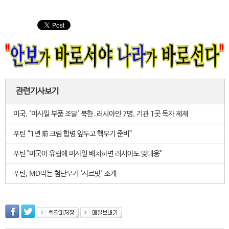
관련기사보기
미국, '미사일 부품 조달' 북한․러시아인 7명, 기관 1곳 독자 제재
푸틴 “1년 前 크림 합병 앞두고 핵무기 준비”
푸틴 "미국이 유럽에 미사일 배치하면 러시아도 맞대응"
푸틴, MD막는 첨단무기 '사르맛' 소개