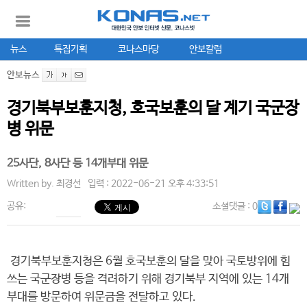
뉴스
특집기획
코나스마당
안보칼럼
안보뉴스
경기북부보훈지청, 호국보훈의 달 계기 국군장
병 위문
25사단, 8사단 등 14개부대 위문
Written by.
최경선
입력 : 2022-06-21 오후 4:33:51
공유:
소셜댓글
: 0
경기북부보훈지청은 6월 호국보훈의 달을 맞아 국토방위에 힘
쓰는 국군장병 등을 격려하기 위해 경기북부 지역에 있는 14개
부대를 방문하여 위문금을 전달하고 있다.