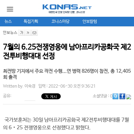
뉴스
특집기획
코나스마당
안보칼럼
안보뉴스
7월의 6.25전쟁영웅에 남아프리카공화국 제2
전투비행대대 선정
최전방 기지에서 주요 작전 수행...연 병력 826명이 참전, 총 12,405
회 출격
Written by.
이숙경
입력 : 2022-06-30 오전 9:36:21
공유:
소셜댓글
: 0
국가보훈처는 30일 남아프리카공화국 제2전투비행대대를 7월
의 6‧25 전쟁영웅으로 선정했다고 밝혔다.