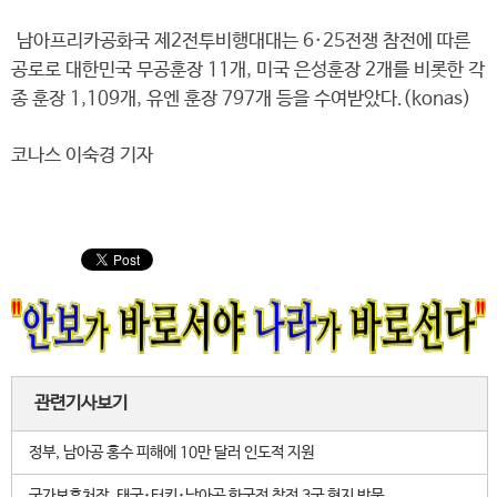
남아프리카공화국 제2전투비행대대는 6·25전쟁 참전에 따른
공로로 대한민국 무공훈장 11개, 미국 은성훈장 2개를 비롯한 각
종 훈장 1,109개, 유엔 훈장 797개 등을 수여받았다.(konas)
코나스 이숙경 기자
관련기사보기
정부, 남아공 홍수 피해에 10만 달러 인도적 지원
국가보훈처장, 태국･터키･남아공 한국전 참전 3국 현지 방문