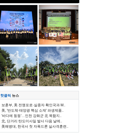
핫클릭
뉴스
보훈부, 美 전쟁포로·실종자 확인국과 M..
美, '반도체·태양광 핵심 소재' 파생제품..
'바다에 둥둥'…인천 강화군 北 목함지..
北, 단거리 탄도미사일 발사 다음 날에..
美해병대, 한국서 첫 자폭드론 실사격훈련..