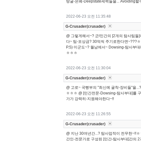
땅굴-은폐-Deepstate세력들을... Avoiding할
2022-06-23 오전 11:35:48
G-Crusader(crusader)
@ 그렇게해서~? 군/민간의 [2개의 탐사팀들
다~ 팀-포상금? 30억씩 주기로한다면~???
P.S) 미군도~? 월남에서~ Dowsing-탐사부
ㅎㅎㅎ
2022-06-23 오전 11:30:04
G-Crusader(crusader)
@ 고로~ 국빵부의 "최신예 굴착-장비들"을..
ㅎㅎㅎ @ [민간전문-Dowsing-탐사부대]를 
가가 강력히-지원해야한다~!!
2022-06-23 오전 11:26:55
G-Crusader(crusader)
@ 지난 30여년간...? 탐사업적이 전무한~!!
간인-전문가로 구성된 [민간-탐사부대]간의 