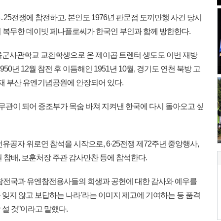
․25전쟁에 참전하고, 본인도 1976년 판문점 도끼만행 사건 당시
 복무한 데이빗 페나플로씨가 한국인 부인과 함께 방한한다.
육군사관학교 교환학생으로 온 제이곱 트렌터 생도도 이번 재방
50년 12월 참전 후 이듬해인 1951년 10월, 경기도 연천 북방 고
현재 부산 유엔기념공원에 안장되어 있다.
무관이 되어 증조부가 목숨 바쳐 지켜낸 한국에 다시 돌아오고 싶
유공자 위로연 참석을 시작으로, 6·25전쟁 제72주년 중앙행사,
 참배, 보훈처장 주관 감사만찬 등에 참석한다.
엔참전국과 유엔참전용사들의 희생과 공헌에 대한 감사와 예우를
 잊지 않고 보답하는 나라’라는 이미지 제고에 기여하는 등 품격
설 것”이라고 말했다.