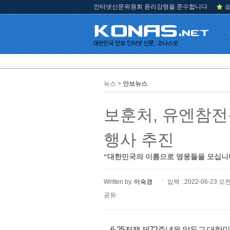
인터넷신문위원회 윤리강령을 준수합니다
즐
뉴스 >
안보뉴스
보훈처, 유엔참전
행사 추진
“대한민국의 이름으로 영웅들을 모십니
Written by.
이숙경
입력 : 2022-06-23 오전
공유:
6·25전쟁 제72주년을 앞두고 대한