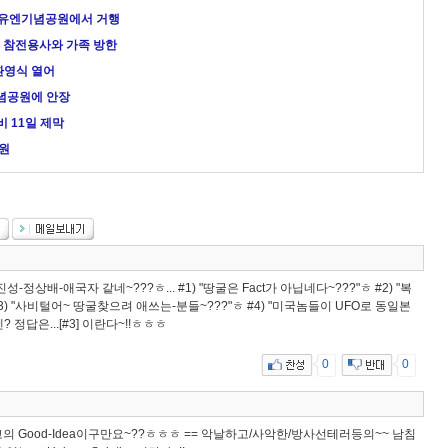
일 유엔기념공원에서 거행
 참전용사와 가족 방한
환영식 열어
기념공원에 안장
 11일 제막
원
정상배-애국자 같네~???ㅎ... #1) "땅굴은 Fact가 아닙네다~???"ㅎ #2) "복
) "사비털어~ 땅굴찾으려 애쓰는-분들~???"ㅎ #4) "미국놈들이 UFO로 동일본
 정답은...[#3] 이란다~!!ㅎㅎㅎ
0
0
고의 Good-Idea이구만요~??ㅎㅎㅎ == 악날하고/사악한/방사선테러등의~~ 남침