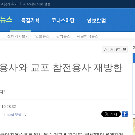
겨찾기 추가
시작페이지로 설정
전체기사보기
l
안보뉴스
l
깜짝뉴스
l
시끌벅적뉴스
2
용사와 교포 참전용사 재방한
다”
 10:28:32
소셜댓글
: 5
민국의 자유수호를 위해 목숨 걸고 싸웠던 9개국 60명의 유엔참전