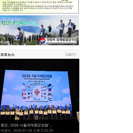
포토뉴스
향군, '2026 서울국제향군포럼' ..
박현미 2026-07-28 오후 5:33:25