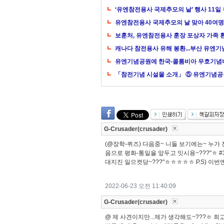
‘유엔참전용사 국제추모의 날’ 행사 11
유엔참전용사 국제추모의 날 맞아 40여명
보훈처, 유엔참전용사 훈장 포상자 가족 
캐나다 참전용사 유해 봉환...부산 유엔
유엔기념공원에 한국-콜롬비아 우호기념비
「참전기념 시설물 소개」 ⑤ 유엔기념공
G-Crusader(crusader)
(@장학-퀴즈) 다음중~ 니들 보기에는~ 누가 진성-
음으로 평화-통일을 앞두고 잇시용~???"ㅎ #3
대지진 일으켯당~???"ㅎㅎㅎㅎㅎ P.S) 이번엔?
2022-06-23 오전 11:40:09
G-Crusader(crusader)
@ 제 사견이지만...제가 생각해도~???ㅎ 최