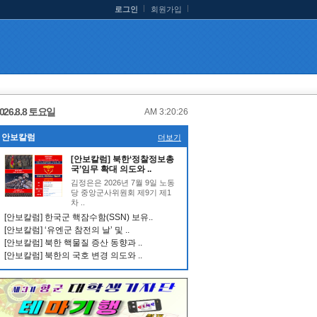
로그인
회원가입
026.8.8 토요일
AM 3:20:26
안보칼럼
더보기
[안보칼럼] 북한‘정찰정보총
국’임무 확대 의도와 ..
김정은은 2026년 7월 9일 노동
당 중앙군사위원회 제9기 제1
차 ..
[안보칼럼] 한국군 핵잠수함(SSN) 보유..
[안보칼럼] ‘유엔군 참전의 날’ 및 ..
[안보칼럼] 북한 핵물질 증산 동향과 ..
[안보칼럼] 북한의 국호 변경 의도와 ..