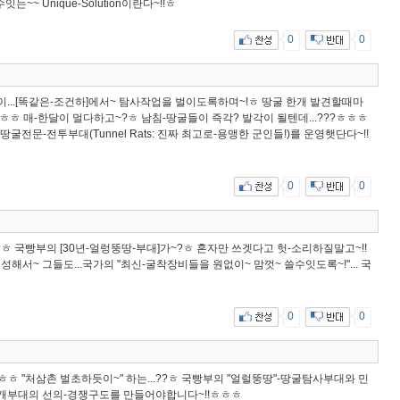
수잇는~~ Unique-Solution이란다~!!ㅎ
0
0
]이...[똑같은-조건하]에서~ 탐사작업을 벌이도록하며~!ㅎ 땅굴 한개 발견할때마
ㅎㅎㅎ 매-한달이 멀다하고~?ㅎ 남침-땅굴들이 즉각? 발각이 될텐데...???ㅎㅎㅎ
대/땅굴전문-전투부대(Tunnel Rats: 진짜 최고로-용맹한 군인들!)를 운영햇단다~!!
0
0
.?ㅎ 국빵부의 [30년-얼렁뚱땅-부대]가~?ㅎ 혼자만 쓰겟다고 헛-소리하질말고~!!
구성해서~ 그들도...국가의 "최신-굴착장비들을 원없이~ 맘껏~ 쓸수잇도록~!"... 국
0
0
ㅎㅎㅎ "처삼촌 벌초하듯이~" 하는...??ㅎ 국빵부의 "얼럴뚱땅"-땅굴탐사부대와 민
2개부대의 선의-경쟁구도를 만들어야합니다~!!ㅎㅎㅎ