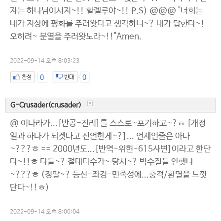
자는 하나님이시지~!! 할렐루야~!! P.S) @@@ "너희는
내가 지상에 평화를 주러왓다고 생각하니~? 내가 답한다~!
오히려~ 분열을 주러왓노라~!!"Amen.
2022-09-14 오후 8:03:23
0
0
G-Crusader(crusader)
@ 이나라가...[반공-진리]를 스스로~포기하고~?ㅎ [개정
일과 하나가 되겟다고 선언한게~?]... 언제인줄은 아나
~???ㅎ == 2000년도...[반역-위헌-615사변]이라고 한단
다~!!ㅎ 다들~? 절대다수가~ 당시~? 박수질들 안햇나
~???ㅎ (정말~? 등신-좌경-민족성에...충격/환멸을 느꼇
단다~!!ㅎ)
2022-09-14 오후 8:00:04