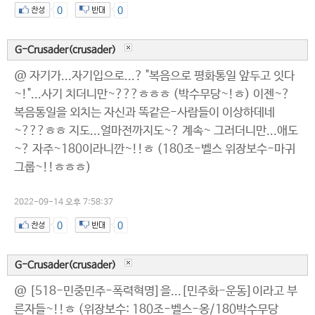
0
0
G-Crusader(crusader)
@ 자기가...자기입으로...? "복음으로 평화통일 앞두고 잇다
~!"...사기 치더니만~???ㅎㅎㅎ (박수무당~!ㅎ) 이젠~?
복음통일을 외치는 자신과 똑같은-사람들이 이상하데네
~???ㅎㅎ 지도...얼마전까지도~? 계속~ 그러더니만...애도
~? 자주~180이라니깐~!!ㅎ (180조-벨스 위장보수-마귀
그룹~!!ㅎㅎㅎ)
2022-09-14 오후 7:58:37
0
0
G-Crusader(crusader)
@ [518-민중민주-폭력혁명]을...[민주화-운동]이라고 부
른자들~!!ㅎ (위장보수: 180조-벨스-옹/180박수무당