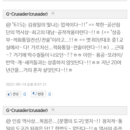
G-Crusader(crusader)
@ "615는 김정일의 빛나는 업적이다~!!" == 북한-공산집
단의 역사상-최고의 대남-공작작품이란다~!!ㅎ (== "상층
부-적화통일전선/전술"이라고...!!ㅎ == 옛 80년대초 중1교
실에서~ 다! 가르치신...적화통일-전술이란다~!!ㅎ) ...근데
~? 거기에 박수질들이 나오던~??ㅎㅎ 이런~ 용공-또라이/
반역-개-새끼들과는 상종하지 않앗단다~!!ㅎㅎ 지난 20여
년간을...거의 혼자 살앗단다~!!ㅎ
2022-09-14 오후 8:07:21
0
0
G-Crusader(crusader)
@ 인류 역사상...복음은...[분열의 도구]엿지~!! 정치적-통
일의 도구가 된적은 단!? 한번도~ 없단다~!!ㅎ 역사의 주관