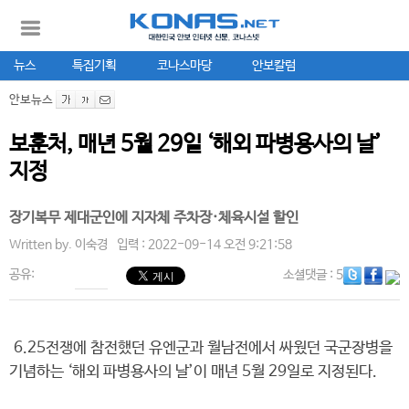
뉴스
특집기획
코나스마당
안보칼럼
안보뉴스
보훈처, 매년 5월 29일 ‘해외 파병용사의 날’
지정
장기복무 제대군인에 지자체 주차장·체육시설 할인
Written by.
이숙경
입력 : 2022-09-14 오전 9:21:58
공유:
소셜댓글
: 5
6.25전쟁에 참전했던 유엔군과 월남전에서 싸웠던 국군장병을
기념하는 ‘해외 파병용사의 날’이 매년 5월 29일로 지정된다.