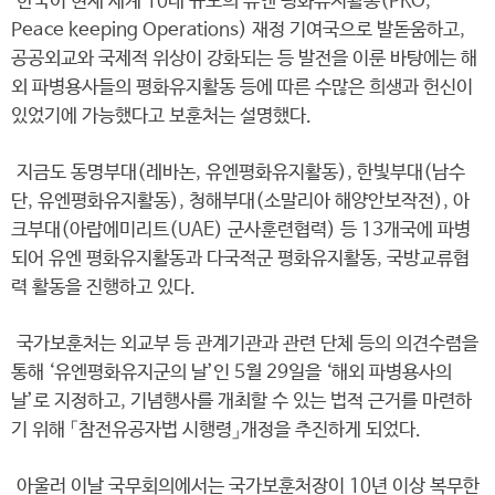
한국이 현재 세계 10대 규모의 유엔 평화유지활동(PKO,
Peace keeping Operations) 재정 기여국으로 발돋움하고,
공공외교와 국제적 위상이 강화되는 등 발전을 이룬 바탕에는 해
외 파병용사들의 평화유지활동 등에 따른 수많은 희생과 헌신이
있었기에 가능했다고 보훈처는 설명했다.
지금도 동명부대(레바논, 유엔평화유지활동), 한빛부대(남수
단, 유엔평화유지활동), 청해부대(소말리아 해양안보작전), 아
크부대(아랍에미리트(UAE) 군사훈련협력) 등 13개국에 파병
되어 유엔 평화유지활동과 다국적군 평화유지활동, 국방교류협
력 활동을 진행하고 있다.
국가보훈처는 외교부 등 관계기관과 관련 단체 등의 의견수렴을
통해 ‘유엔평화유지군의 날’인 5월 29일을 ‘해외 파병용사의
날’로 지정하고, 기념행사를 개최할 수 있는 법적 근거를 마련하
기 위해 「참전유공자법 시행령」개정을 추진하게 되었다.
아울러 이날 국무회의에서는 국가보훈처장이 10년 이상 복무한