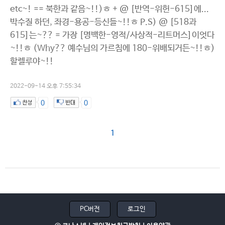
etc~! == 북한과 같음~!!)ㅎ + @ [반역-위헌-615]에...
박수질 하던, 좌경-용공-등신들~!!ㅎ P.S) @ [518과
615]는~?? = 가장 [명백한-영적/사상적-리트머스]이엇다
~!!ㅎ (Why?? 예수님의 가르침에 180-위배되거든~!!ㅎ)
할렐루야~!!
2022-09-14 오후 7:55:34
0
0
1
PC버전
로그인