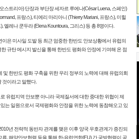
, 오스트리아) 단장과 부단장 세자르 루에나(César Luena, 스페인)
mand, 프랑스), 티에리 마리아니 (Thierry Mariani, 프랑스), 미힐
드), 엘레나 쿤두라 (Elena Kountoura, 그리스) 등 총 8명이다.
연이은 미사일 도발 등 최근 엄중한 한반도 안보상황에서 유럽의
한 규탄 메시지 발신을 통해 한반도 평화와 안정에 기여해 온 점
 및 한반도 평화 구축을 위한 우리 정부의 노력에 대해 유럽의회
 것이라고 말했다.
로 유럽지역 안보뿐 아니라 국제질서에 대한 중대한 위협이 제
임있는 일원으로서 국제평화와 안정을 위한 노력에 동참해오고 있
 2010년 전략적 동반자 관계를 맺은 이후 양국 우호관계가 증진되
교류, 해양안보협력 등을 통해 한-유럽연합(EU) 간 국방협력이 공