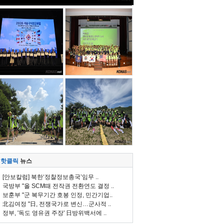
핫클릭
뉴스
[안보칼럼] 북한‘정찰정보총국’임무 ..
국방부 "올 SCM때 전작권 전환연도 결정 ..
보훈부 "군 복무기간 호봉 인정, 민간기업..
北김여정 "日, 전쟁국가로 변신…군사적 ..
정부, '독도 영유권 주장' 日방위백서에 ..