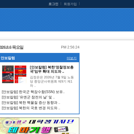
로그인
회원가입
026.8.6 목요일
PM 2:56:24
안보칼럼
더보기
[안보칼럼] 북한‘정찰정보총
국’임무 확대 의도와 ..
김정은은 2026년 7월 9일 노동
당 중앙군사위원회 제9기 제1
차 ..
[안보칼럼] 한국군 핵잠수함(SSN) 보유..
[안보칼럼] ‘유엔군 참전의 날’ 및 ..
[안보칼럼] 북한 핵물질 증산 동향과 ..
[안보칼럼] 북한의 국호 변경 의도와 ..