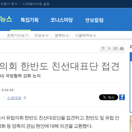
겨찾기 추가
시작페이지로 설정
전체기사보기
l
안보뉴스
l
깜짝뉴스
l
시끌벅적뉴스
2
의회 한반도 친선대표단 접견
U) 국방협력 강화 논의
 9:44:49
소셜댓글
: 0
서 유럽의회 한반도 친선대표단을 접견하고, 한반도 및 유럽 안
강화 등 양측의 관심 현안에 대해 의견을 교환했다.