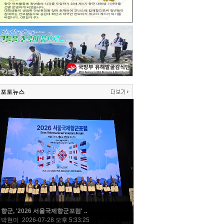
포토뉴스
향군, '2026 서울국제향군포럼' ..
박현미 2026-07-28 오후 5:33:25