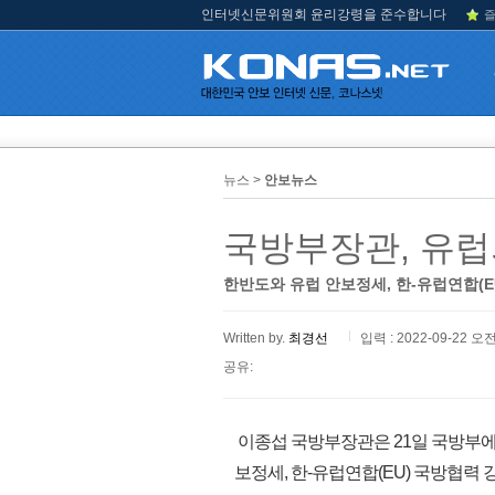
인터넷신문위원회 윤리강령을 준수합니다
즐
뉴스 >
안보뉴스
국방부장관, 유럽
한반도와 유럽 안보정세, 한-유럽연합(E
Written by.
최경선
입력 : 2022-09-22 오전
공유:
이종섭 국방부장관은 21일 국방부에
보정세, 한-유럽연합(EU) 국방협력 