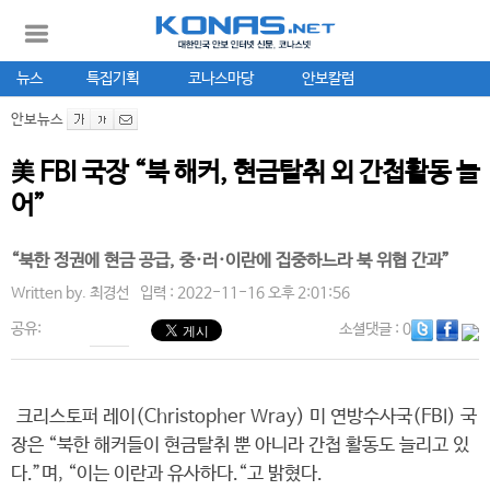
뉴스
특집기획
코나스마당
안보칼럼
안보뉴스
美 FBI 국장 “북 해커, 현금탈취 외 간첩활동 늘
어”
“북한 정권에 현금 공급, 중·러·이란에 집중하느라 북 위협 간과”
Written by.
최경선
입력 : 2022-11-16 오후 2:01:56
공유:
소셜댓글
: 0
크리스토퍼 레이(Christopher Wray) 미 연방수사국(FBI) 국
장은 “북한 해커들이 현금탈취 뿐 아니라 간첩 활동도 늘리고 있
다.”며, “이는 이란과 유사하다.“고 밝혔다.