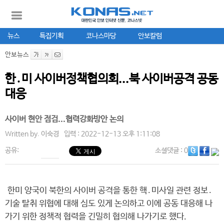
뉴스
특집기획
코나스마당
안보칼럼
안보뉴스
한․미 사이버정책협의회...북 사이버공격 공동
대응
사이버 현안 점검...협력강화방안 논의
Written by.
이숙경
입력 : 2022-12-13 오후 1:11:08
공유:
소셜댓글
: 0
한미 양국이 북한의 사이버 공격을 통한 핵․미사일 관련 정보․
기술 탈취 위협에 대해 심도 있게 논의하고 이에 공동 대응해 나
가기 위한 정책적 협력을 긴밀히 협의해 나가기로 했다.