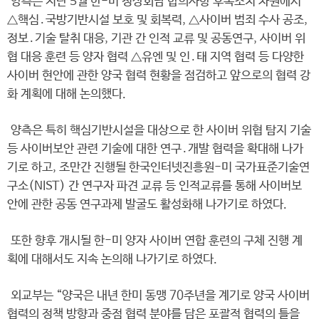
양측은 지난 5월 한-미 정상회담 합의사항 후속조치 차원에서
△핵심․국방기반시설 보호 및 회복력, △사이버 범죄 수사 공조,
정보․기술 탈취 대응, 기관 간 인적 교류 및 공동연구, 사이버 위
협 대응 훈련 등 양자 협력 △유엔 및 인․태 지역 협력 등 다양한
사이버 현안에 관한 양국 협력 현황을 점검하고 앞으로의 협력 강
화 계획에 대해 논의했다.
양측은 특히 핵심기반시설을 대상으로 한 사이버 위협 탐지 기술
등 사이버보안 관련 기술에 대한 연구․개발 협력을 확대해 나가
기로 하고, 조만간 진행될 한국인터넷진흥원-미 국가표준기술연
구소(NIST) 간 연구자 파견 교류 등 인적교류를 통해 사이버보
안에 관한 공동 연구과제 발굴도 활성화해 나가기로 하였다.
또한 향후 개시될 한-미 양자 사이버 연합 훈련의 구체 진행 계
획에 대해서도 지속 논의해 나가기로 하였다.
외교부는 “양국은 내년 한미 동맹 70주년을 계기로 양국 사이버
협력의 정책 방향과 중점 협력 분야를 담은 포괄적 협력의 틀을