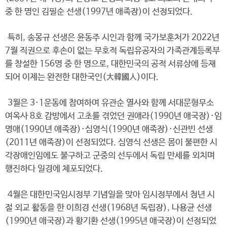
중 한 명인 김필순 선생(1997년 애족장)이 선정되었다.
특히, 송몽규 선생은 윤동주 시인과 함께 국가보훈처가 2022년
7월 직권으로 후손이 없는 무호적 독립유공자의 가족관계등록부
를 창설한 156명 중 한 명으로, 대한민국의 공적 서류상에 등재
되어 이제는 완전한 대한국인(大韓國人)이다.
3월은 3·1운동에 참여하여 유관순 열사와 함께 서대문형무소
여옥사 8호 감방에서 고초를 겪었던 권애라(1990년 애국장)·임
명애(1990년 애족장)·심영식(1990년 애족장)·신관빈 선생
(2011년 애족장)이 선정되었다. 심영식 선생은 몸이 불편한 시
각장애인임에도 불구하고 군중의 선두에서 독립 만세를 외치며
행진하다 일경에 체포되었다.
4월은 대한민국임시정부 기념일을 맞아 임시정부에서 청년 시
절 외교 활동을 한 이희경 선생(1968년 독립장), 나용균 선생
(1990년 애국장)과 황기환 선생(1995년 애국장)이 선정되었