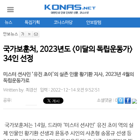
뉴스
특집기획
코나스마당
안보칼럼
안보뉴스
국가보훈처, 2023년도 <이달의 독립운동가>
34인 선정
미스터 션사인 ’유진 초이'의 실존 인물 황기환 지사, 2023년 4월의
독립운동가로
Written by.
최경선
입력 : 2022-12-14 오전 9:52:51
공유:
소셜댓글
: 0
국가보훈처는 14일, 드라마 ‘미스터 션샤인’ 유진 초이 역의 실
제 인물인 황기환 선생과 윤동주 시인의 사촌형 송몽규 선생 등