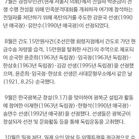
7월은 경성부민관(현재 서울시 의회)에서 친일파 박춘금이 전
쟁 수행 찬성을 위해 민족분격대회를 개최하자 여기에 참석하는
친일파를 처단하기 위해 폭탄의거를 주도한 강윤국 선생(1990
년 애국장)·유만수(1990년 애국장)이 선정되었다.
8월은 간도 15만원사건(조선은행 회령지점에서 간도로 가던 현
금수송 차량을 습격, 15만원을 탈취한 사건)의 주역으로 체포되
어 순국한 윤준희(1963년 독립장)·임국정(1963년 독립장)·
한상호(1963년 독립장)·김강 선생(1995년 독립장)을 선정했
으며, 윤준희·임국정·한상호 선생은 서대문형무소에서 같은 날
(1921. 8.25) 순국했다.
9월은 한국광복군 창설(9.17)을 맞이하여 광복군 설립과 활동
에 참여한 이재현(1963년 독립장)·한형석(1990년 애국장)·
송면수 선생(1992년 애국장)을 선정했다. 선생들은 광복군이
창설되자 선전 및 문화활동 등을 통해 독립운동을 고취했다.
10월은 밀정 처단, 일제 요인 암살 등 의열투쟁을 적극적으로 수