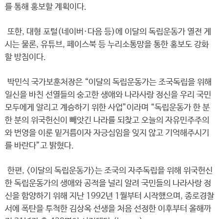
를 통해 홍보할 계획이다.
또한, 대형 포털(네이버·다음 등)에 이달의 독립운동가 열전 게
시는 물론, 유튜브, 페이스북 등 누리소통망을 통한 홍보도 강화
할 방침이다.
박민식 국가보훈처장은 “이달의 독립운동가는 조국독립을 위해
일신을 바친 선열들의 숭고한 생애와 나라사랑 정신을 우리 국민
모두에게 알리고 계승하기 위한 사업”이라며 “독립운동가 한 분
한 분의 위국헌신이 빼앗긴 나라를 되찾고 오늘의 자유민주주의
와 번영을 이룬 밑거름이자 자긍심임을 잊지 않고 기억해주시기
를 바란다”고 밝혔다.
한편, <이달의 독립운동가>는 조국의 자주독립을 위해 위국헌신
한 독립운동가의 생애와 공적을 널리 알려 국민들의 나라사랑 정
신을 함양하기 위해 지난 1992년 1월부터 시작했으며, 종로경찰
서에 폭탄을 투척한 김상옥 선생을 처음 선정한 이후부터 올해까