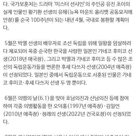
다. 국가보훈처는 드라마 ‘미스터 션샤인’의 주인공 유진 초이의
실제 인물인 황기환 선생의 유해(뉴욕 마운트 올리벳 공동묘지에
안장)를 순국 100주년이 되는 내년 4월, 국내로 봉환할 계획이
다.
5월은 박열 선생의 배우자로 조선 독립을 위해 일왕을 암살하려
다 체포되어 옥중 순국한 한국을 사랑한 일본인 가네코 후미코 선
생(2018년 애국장), 그리고 박열과 가네코 후미코 등 수 많은 조
선의 독립운동가들을 변론한 후세 다쓰지 선생(2004년 애족장)
이 선정되었다. 일본인 중에서 독립운동으로 서훈된 인물은 가네
코 후미코·후세 다쓰지 선생 두 명 뿐이다.
6월은 의병의 날(6.1)을 맞아 호남의진과 산남의진 등에 참여
하여 각종 의병활동을 한 오덕홍(1997년 애족장)·김일언
(2010년 애족장)·정래의 선생(2022년 건국포장)이 선정되었
다.