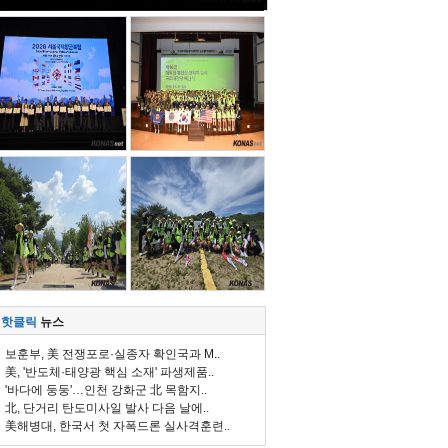
핫클릭
뉴스
보훈부, 美 전쟁포로·실종자 확인국과 M..
美, '반도체·태양광 핵심 소재' 파생제품..
'바다에 둥둥'…인천 강화군 北 목함지..
北, 단거리 탄도미사일 발사 다음 날에..
美해병대, 한국서 첫 자폭드론 실사격훈련..