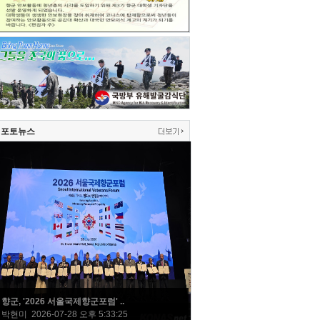
포토뉴스
향군, '2026 서울국제향군포럼' ..
박현미 2026-07-28 오후 5:33:25