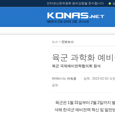
인터넷신문위원회 윤리강령을 준수합니다
즐
뉴스 >
안보뉴스
육군 과학화 예비
육군 국제예비전력협의회 참석
Written by.
이숙경
입력 : 2023-02-02 오전
공유:
육군은 1월 31일부터 2월 2일까지
석해 한국군 예비전력 혁신 및 발전