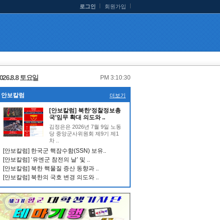
로그인
회원가입
026.8.8 토요일
PM 3:10:30
안보칼럼
더보기
[안보칼럼] 북한‘정찰정보총
국’임무 확대 의도와 ..
김정은은 2026년 7월 9일 노동
당 중앙군사위원회 제9기 제1
차 ..
[안보칼럼] 한국군 핵잠수함(SSN) 보유..
[안보칼럼] ‘유엔군 참전의 날’ 및 ..
[안보칼럼] 북한 핵물질 증산 동향과 ..
[안보칼럼] 북한의 국호 변경 의도와 ..