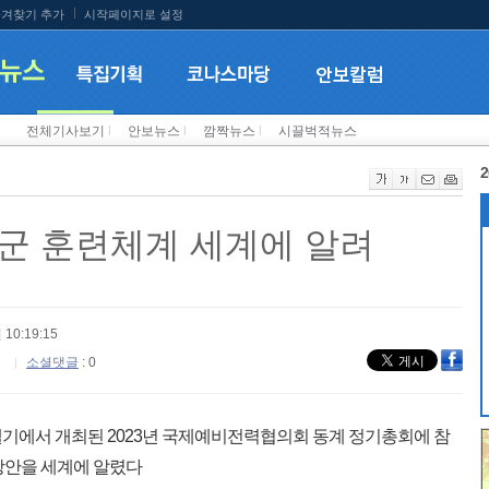
겨찾기 추가
시작페이지로 설정
전체기사보기
l
안보뉴스
l
깜짝뉴스
l
시끌벅적뉴스
2
군 훈련체계 세계에 알려
 10:19:15
소셜댓글
: 0
 벨기에서 개최된 2023년 국제예비전력협의회 동계 정기총회에 참
방안을 세계에 알렸다