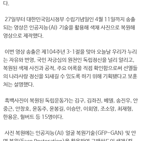
다.
27일부터 대한민국임시정부 수립기념일인 4월 11일까지 송출
되는 영상은 인공지능(AI) 기술을 활용해 색채 사진으로 복원해
영상으로 제작했다.
이번 영상 송출은 제104주년 3·1절을 맞아 오늘날 우리가 누리
는 자유와 번영, 국민 자긍심의 원천인 독립정신을 널리 알리고,
복원된 색채 사진과 공적, 주요 어록을 직접 확인함으로써 선열들
의 나라사랑 정신을 되새길 수 있도록 하기 위해 기획됐다고 보훈
처는 설명했다.
흑백사진이 복원된 독립운동가는 김구, 김좌진, 베델, 송진우, 안
중근, 안창호, 윤동주, 윤봉길, 이승만, 이회영, 조소앙, 최재형,
한용운, 헐버트 등 15명이다.
사진 복원에는 인공지능(AI) 얼굴 복원기술(GFP-GAN) 및 안