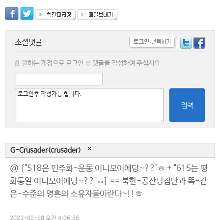
소셜댓글
원하는 계정으로 로그인 후 댓글을 작성하여 주십시요.
입력
G-Crusader(crusader)
@ ["518은 민주화-운동 이니모이에당~??"ㅎ + "615는 평
화통일 이니모이에당~??"ㅎ] == 북한-공산당집단과 똑-같
은-수준의 영혼의 소유자들이란다~!!ㅎ
2023-02-28 오전 4:06:55