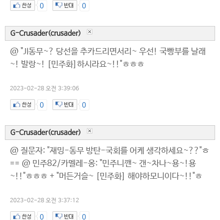
0
0
G-Crusader(crusader)
@ "JI동무~? 당선을 추카드리면서리~ 우선! 국빵부를 날래
~! 발랑~! [민주화]하시라요~!!"ㅎㅎㅎ
2023-02-28 오전 3:39:06
0
0
G-Crusader(crusader)
@ 질문자: "재밍-동무 방탄-국회를 어케 생각하세요~??"ㅎ
== @ 민주82/카멜레-옹: "민주니깬~ 갠~차나~용~!용
~!!"ㅎㅎㅎ + "머든거슬~ [민주화] 해야하모니이다~!!"ㅎ
2023-02-28 오전 3:37:12
0
0