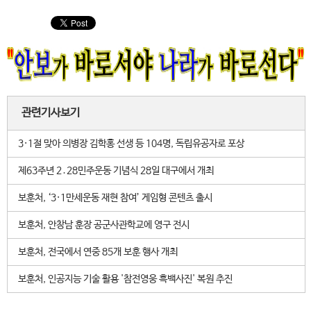
관련기사보기
3·1절 맞아 의병장 김학홍 선생 등 104명, 독립유공자로 포상
제63주년 2․28민주운동 기념식 28일 대구에서 개최
보훈처, ‘3·1만세운동 재현 참여’ 게임형 콘텐츠 출시
보훈처, 안창남 훈장 공군사관학교에 영구 전시
보훈처, 전국에서 연중 85개 보훈 행사 개최
보훈처, 인공지능 기술 활용 '참전영웅 흑백사진' 복원 추진