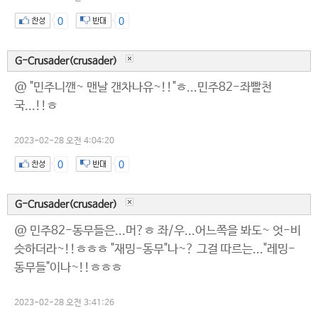
0
0
G-Crusader(crusader)
@ "민주니깬~ 맨날 갠차나유~!!"ㅎ...민주82-좌빨천
국...!!ㅎ
2023-02-28 오전 4:04:20
0
0
G-Crusader(crusader)
@ 민주82-동무들은...머?ㅎ 좌/우...어느쪽을 봐도~ 엇-비
슷하더라~!!ㅎㅎㅎ "재밍-동무"나~? 그걸 따르는..."레밍-
동무들"이나~!!ㅎㅎㅎ
2023-02-28 오전 3:41:26