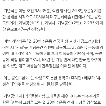
기념식은 이날 오전 9시 35분, 식전 행사인 2⋅28민주운동기념
탑 참배를 시작으로 10시부터 대구문화예술회관에서 여는 공연,
국민의례, 기념공연(1막), 기념사, 기념공연(2막), 2․28찬가 제
창 순으로 47분간 진행된다.
이번 기념식은 「2․28민주운동 전국 학생 글짓기 공모전」대상
작인 시 ‘환희’를 기념공연 전반에 활용하고, 2․28민주운동에 참
여한 대구지역 8개 고등학교의 후배 학생들이 기념식 사회, 공연
등에 직접 참여함으로써, 63년 전 가장 먼저 대한민국 민주주의
를 외쳤던 대구 학생들의 민주정신을 이어갈 예정이다.
여는 공연 「환희」는 학생으로 분한 음악극(뮤지컬) 배우가 ‘유
정천리’연주를 배경으로 시 ‘환희’를 낭독한다.
기념공연 제1막 「들불처럼 그대들을 깨우나니」는 민주주의를
향한 첫 번째 그림을 그린 2․28민주운동 전개 과정을 영상으로