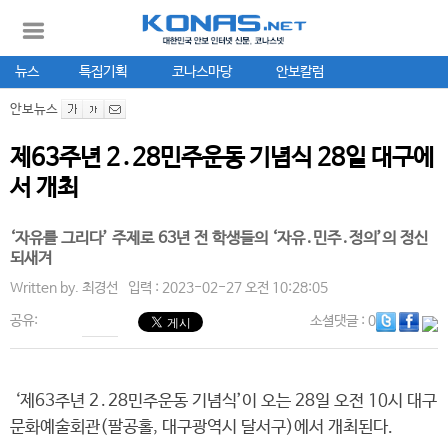
뉴스
특집기획
코나스마당
안보칼럼
안보뉴스
제63주년 2․28민주운동 기념식 28일 대구에
서 개최
‘자유를 그리다’ 주제로 63년 전 학생들의 ‘자유․민주․정의’의 정신
되새겨
Written by.
최경선
입력 : 2023-02-27 오전 10:28:05
공유:
소셜댓글
: 0
‘제63주년 2․28민주운동 기념식’이 오는 28일 오전 10시 대구
문화예술회관(팔공홀, 대구광역시 달서구)에서 개최된다.