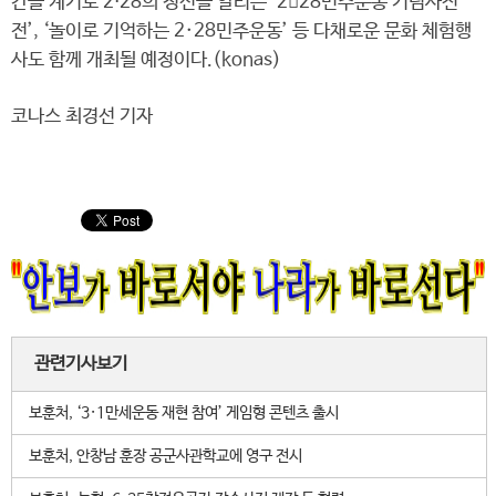
간을 계기로 2⋅28의 정신을 알리는 ‘228민주운동 기념사진
전’, ‘놀이로 기억하는 2·28민주운동’ 등 다채로운 문화 체험행
사도 함께 개최될 예정이다.(konas)
코나스 최경선 기자
관련기사보기
보훈처, ‘3·1만세운동 재현 참여’ 게임형 콘텐츠 출시
보훈처, 안창남 훈장 공군사관학교에 영구 전시