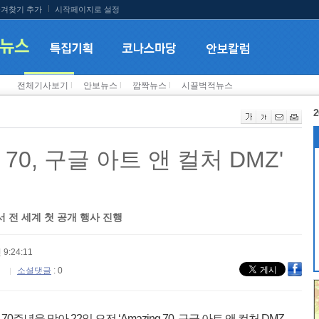
겨찾기 추가
시작페이지로 설정
전체기사보기
l
안보뉴스
l
깜짝뉴스
l
시끌벅적뉴스
2
g 70, 구글 아트 앤 컬처 DMZ'
서 전 세계 첫 공개 행사 진행
 9:24:11
소셜댓글
: 0
주년을 맞아 22일 오전 ‘Amazing 70, 구글 아트 앤 컬처 DMZ