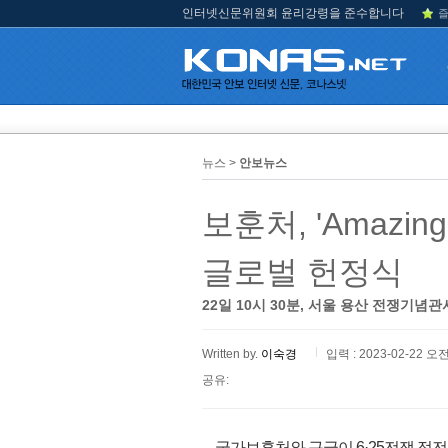
인터넷신문위원회 윤리강령을 준수합니다
즐
뉴스 >
안보뉴스
보훈처, 'Amazin
글로벌 헌정식
22일 10시 30분, 서울 용산 전쟁기념관
Written by.
이숙경
입력 : 2023-02-22 오전
공유:
국가보훈처와 구글이 6·25전쟁 정전 70