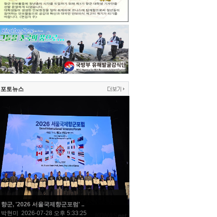
포토뉴스
향군, '2026 서울국제향군포럼' ..
박현미 2026-07-28 오후 5:33:25