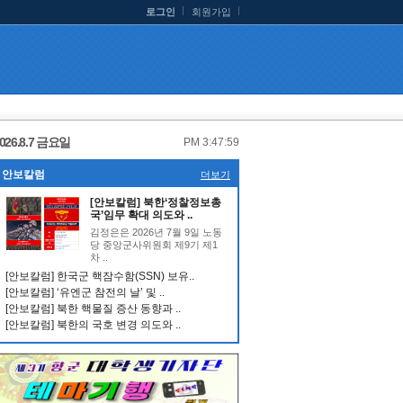
로그인
회원가입
026.8.7 금요일
PM 3:48:00
안보칼럼
더보기
[안보칼럼] 북한‘정찰정보총
국’임무 확대 의도와 ..
김정은은 2026년 7월 9일 노동
당 중앙군사위원회 제9기 제1
차 ..
[안보칼럼] 한국군 핵잠수함(SSN) 보유..
[안보칼럼] ‘유엔군 참전의 날’ 및 ..
[안보칼럼] 북한 핵물질 증산 동향과 ..
[안보칼럼] 북한의 국호 변경 의도와 ..