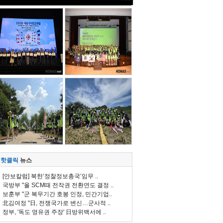
핫클릭
뉴스
[안보칼럼] 북한‘정찰정보총국’임무 ..
국방부 "올 SCM때 전작권 전환연도 결정 ..
보훈부 "군 복무기간 호봉 인정, 민간기업..
北김여정 "日, 전쟁국가로 변신…군사적 ..
정부, '독도 영유권 주장' 日방위백서에 ..