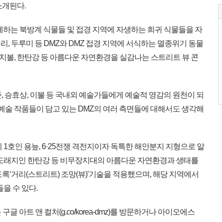
소개된다.
께하는 북방계 식물들 및 접경 지역에 자생하는 희귀 식물들을 자
참수리, 두루미 등 DMZ와 DMZ 접경 지역에 서식하는 멸종위기 동물
 펀치볼, 한탄강 등 아름다운 자연환경을 실감나는 스트리트 뷰 콘
 승효상, 이불 등 국내외 예술가들에게 예술적 영감의 원천이 되
 예술 작품들이 담고 있는 DMZ의 여러 측면들에 대해서도 생각해
1호인 용늪, 6·25전쟁 격전지이자 독특한 해안분지 지형으로 알
 도래지인 한탄강 등 비무장지대의 아름다운 자연환경과 생태를
록‘거리(스트리트) 조망(뷰)’기술을 적용했으며, 해당 지역에서
을 수 있다.
 아트 앤 컬처(g.co/korea-dmz)를 방문하거나 아이오에스