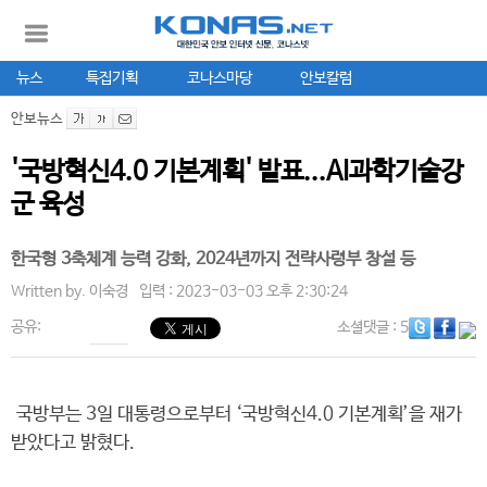
뉴스
특집기획
코나스마당
안보칼럼
안보뉴스
'국방혁신4.0 기본계획' 발표...AI과학기술강
군 육성
한국형 3축체계 능력 강화, 2024년까지 전략사령부 창설 등
Written by.
이숙경
입력 : 2023-03-03 오후 2:30:24
공유:
소셜댓글
: 5
국방부는 3일 대통령으로부터 ‘국방혁신4.0 기본계획’을 재가
받았다고 밝혔다.