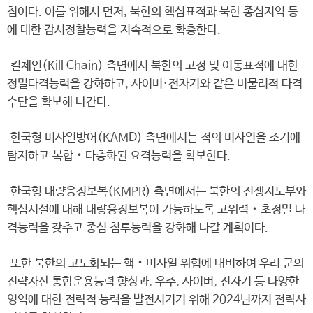
침이다. 이를 위해서 먼저, 북한의 핵심표적과 북한 종심지역 등
에 대한 감시정찰능력을 지속적으로 확충한다.
킬체인(Kill Chain) 측면에서 북한의 고정 및 이동표적에 대한
정밀타격능력을 강화하고, 사이버·전자기와 같은 비물리적 타격
수단을 확보해 나간다.
한국형 미사일방어(KAMD) 측면에서는 적의 미사일을 조기에
탐지하고 복합‧다층화된 요격능력을 확보한다.
한국형 대량응징보복(KMPR) 측면에서는 북한의 전쟁지도부와
핵심시설에 대해 대량응징보복이 가능하도록 고위력‧초정밀 타
격능력을 갖추고 종심 침투능력을 강화해 나갈 계획이다.
또한 북한의 고도화되는 핵‧미사일 위협에 대비하여 우리 군의
전략자산 통합운용능력 향상과, 우주, 사이버, 전자기 등 다양한
영역에 대한 전략적 능력을 발전시키기 위해 2024년까지 전략사