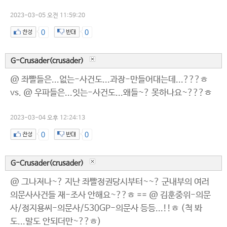
2023-03-05 오전 11:59:20
0
0
G-Crusader(crusader)
@ 좌빨들은...없는-사건도...과장-만들어대는데...???ㅎ
vs. @ 우파들은...잇는-사건도...왜들~? 못하나요~???ㅎ
2023-03-04 오후 12:24:13
0
0
G-Crusader(crusader)
@ 그나저나~? 지난 좌빨정권당시부터~~? 군내부의 여러
의문사사건들 재-조사 안해요~??ㅎ == @ 김훈중위-의문
사/정지용씨-의문사/530GP-의문사 등등...!!ㅎ (척 봐
도...말도 안되더만~??ㅎ)