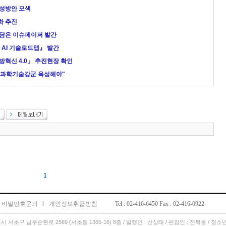
육성방안 모색
화 추진
언 담은 이슈페이퍼 발간
방 AI 기술로드맵』 발간
혁신 4.0」 추진현장 확인
된 과학기술강군 육성해야"
1
비밀번호문의
l
개인정보취급방침
Tel : 02-416-6450 Fax : 02-416-0922
서울시 서초구 남부순환로 2569 (서초동 1365-16) 8층 / 발행인 : 신상태 / 편집인 : 전복동 / 청