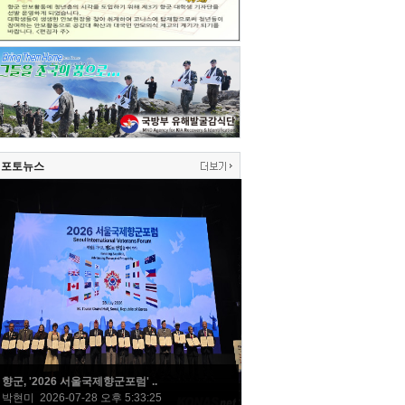
포토뉴스
향군, '2026 서울국제향군포럼' ..
박현미 2026-07-28 오후 5:33:25