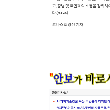
고, 장병 및 국민과의 소통을 강화
다.(konas)
코나스 최경선 기자
관련기사보기
AI 과학기술강군 육성·국방분야 디지털 
“드론봇.인공지능(AI).무인화 자율주행