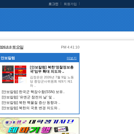
로그인
회원가입
026.8.8 토요일
PM 4:41:11
안보칼럼
더보기
[안보칼럼] 북한‘정찰정보총
국’임무 확대 의도와 ..
김정은은 2026년 7월 9일 노동
당 중앙군사위원회 제9기 제1
차 ..
[안보칼럼] 한국군 핵잠수함(SSN) 보유..
[안보칼럼] ‘유엔군 참전의 날’ 및 ..
[안보칼럼] 북한 핵물질 증산 동향과 ..
[안보칼럼] 북한의 국호 변경 의도와 ..