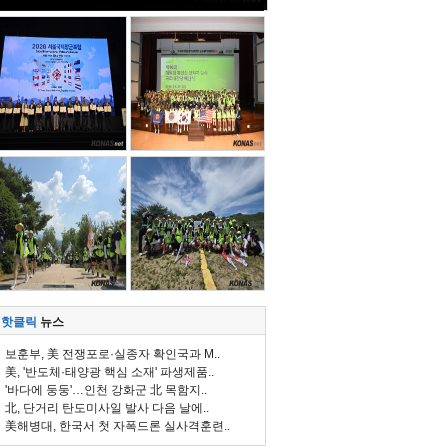
핫클릭
뉴스
보훈부, 美 전쟁포로·실종자 확인국과 M..
美, '반도체·태양광 핵심 소재' 파생제품..
'바다에 둥둥'…인천 강화군 北 목함지..
北, 단거리 탄도미사일 발사 다음 날에..
美해병대, 한국서 첫 자폭드론 실사격훈련..