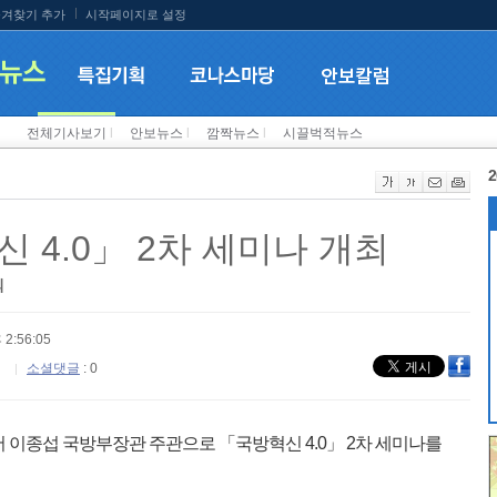
겨찾기 추가
시작페이지로 설정
전체기사보기
l
안보뉴스
l
깜짝뉴스
l
시끌벅적뉴스
2
 4.0」 2차 세미나 개최
의
 2:56:05
소셜댓글
: 0
 이종섭 국방부장관 주관으로 「국방혁신 4.0」 2차 세미나를